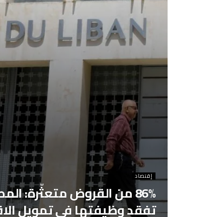
إقتصاد
86% من القروض متعثّرة: المص
تفقد وظيفتها في تمويل الاق