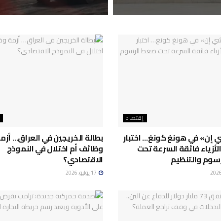
إقتصاد
 إن» في هونغ كونغ… اختبار
بطالة الخريجين في العراق… أزم
لأزياء فائقة السرعة تحت
وظائف أم اختلال في النموذج
سوم والتنظيم
الاقتصادي؟
17 يوليو، 2026