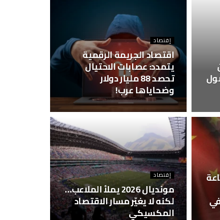
إقتصاد
اقتصاد الجريمة الرقمية
يتمدد: عصابات الاحتيال
صول
تحصد 88 مليار دولار
وضحاياها عرب!
عة
إقتصاد
مونديال 2026 يملأ الملاعب…
في
لكنه لا يغيّر مسار الاقتصاد
المكسيكي