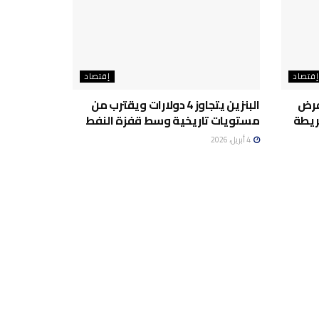
إقتصاد
إقتصاد
فرض
البنزين يتجاوز 4 دولارات ويقترب من
خريطة
مستويات تاريخية وسط قفزة النفط
4 أبريل، 2026