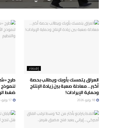
إقتصاد
العراق يتمسك بأوبك ويطالب بحصة
طرح «شي
أكبر… معادلة صعبة بين زيادة الإنتاج
لنموذج ا
وحماية الإيرادات!
ضغط الر
18 يوليو، 2026
17 يوليو، 2026