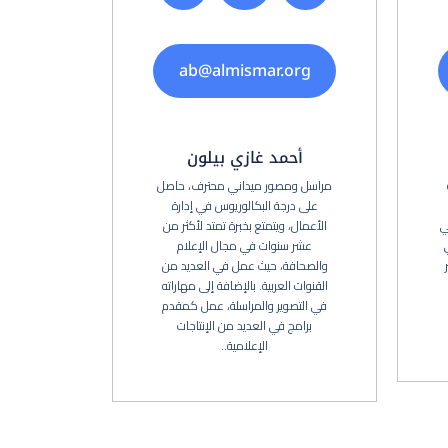
ab@almismar.org
أحمد غازي بيلون
مراسل ومصور ميداني محترف، حاصل
على درجة البكالوريوس في إدارة
ي
الأعمال، ويتمتع بخبرة تمتد لأكثر من
عشر سنوات في مجال الإعلام
والصحافة، حيث عمل في العديد من
القنوات العربية. بالإضافة إلى مهاراته
في التصوير والمراسلة، عمل كمقدم
برامج في العديد من الإنتاجات
الإعلامية..