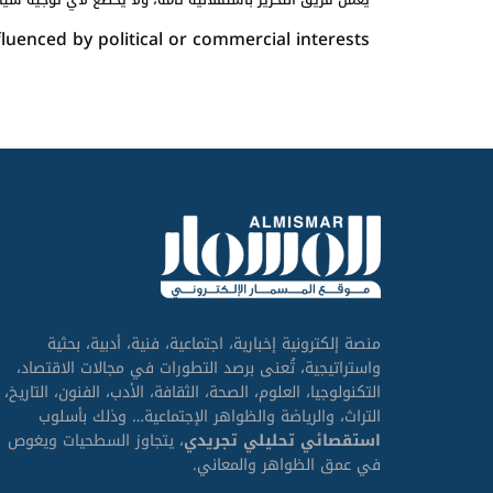
luenced by political or commercial interests.
منصة إلكترونية إخبارية، اجتماعية، فنية، أدبية، بحثية
واستراتيجية، تُعنى برصد التطورات في مجالات الاقتصاد،
التكنولوجيا، العلوم، الصحة، الثقافة، الأدب، الفنون، التاريخ،
التراث، والرياضة والظواهر الإجتماعية… وذلك بأسلوب
استقصائي تحليلي تجريدي
، يتجاوز السطحيات ويغوص
في عمق الظواهر والمعاني.