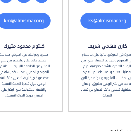
km@almismar.org
ks@almismar.org
كارن فهمي شريف
كلثوم محمود متيرك
حررة في الموقع، حائزة على ماجستير
محررة ومراسلة في الموقع، معالجة
 الحقوق وشهادة الامتياز الفني في
نفسية حائزة على ماجستير في علم
الرقابة الصحية. ناشطة حقوقية تهتم
النفس من الجامعة اللبنانية. ناشطة ف
قضايا العدالة والمساواة، لها العديد
المجتمع المدني، عملت كمراسلة في
 المقالات القانونية والاجتماعية التي
عدة مواقع إخبارية، تسعى دائمًا لنشر
اهم في نشر الوعي بحقوق الإنسان
الوعي حول قضايا الصحة النفسية
مايتها، تسعى دائمًا للدفاع عن قضايا
والتنمية الاجتماعية مع التركيز على
العدالة
تحسين جودة الحياة النفسية..
اسي أو تجاري.