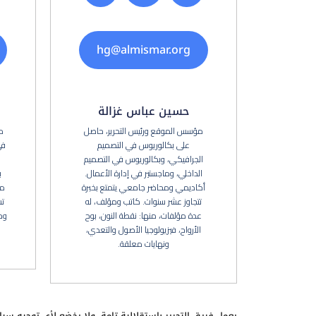
hg@almismar.org
حسين عباس غزالة
مؤسس الموقع ورئيس التحرير، حاصل
م
على بكالوريوس في التصميم
في
الجرافيكي، وبكالوريوس في التصميم
الداخلي، وماجستير في إدارة الأعمال.
ب
أكاديمي ومحاضر جامعي يتمتع بخبرة
من
تتجاوز عشر سنوات. كاتب ومؤلف، له
تس
عدة مؤلفات، منها: نقطة النون، بوح
وح
الأرواح، فيزيولوجيا الأصول والتعدي،
ونهايات معلقة.
يعمل فريق التحرير باستقلالية تامة، ولا يخضع لأي توجيه سي