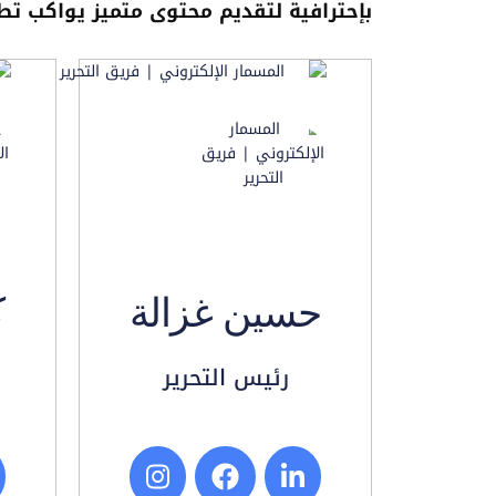
بإحترافية لتقديم محتوى متميز يواكب تطو
حسين غزالة
ك
رئيس التحرير