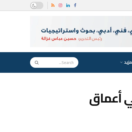
مزيد
ي أعماق