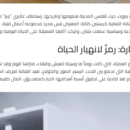
بيروت، حيث تتنفس المدينة همومها وتاريخها, إستضاف غاليري “ربيز” معرضاً
للفنانة اللبنانية كريستين كتانة. المعرض ليس مجرد مجموعة أعمال فنية،
ية وسياسية عصفت بلبنان، وتركت آثارها العميقة على الحياة اليومية و
: رمزٌ لانهيار الحياة
عملة، التي كانت يوماً ما وسيلة للعيش والبقاء، فتراها اليوم وقد تح
ية التي تجمع بين النحت، الرسم، الصور، والكولاج، تعيد الفنانة تعريف ال
 لم تعد قادرة على تحقيق أبسط أهدافها: الخبز كمصدر رزق، المال كقي