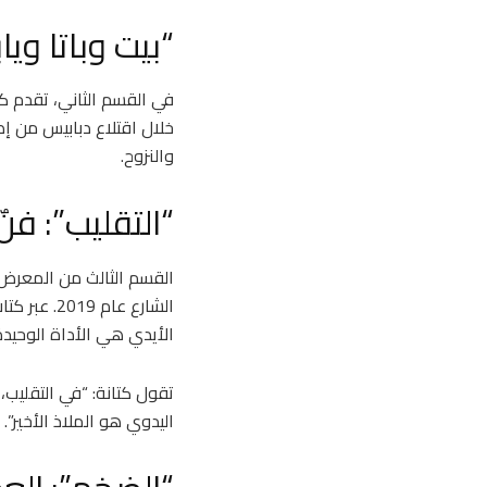
“بيت وباتا وي
في القسم الثاني، تقدم كت
خلال اقتلاع دبابيس من إ
والنزوح.
“التقليب”: فنٌ
القسم الثالث من المعرض 
الشارع عا
الأيدي هي الأداة الوحيدة 
تقول كتانة: “في التقليب،
اليدوي هو الملاذ الأخير”.