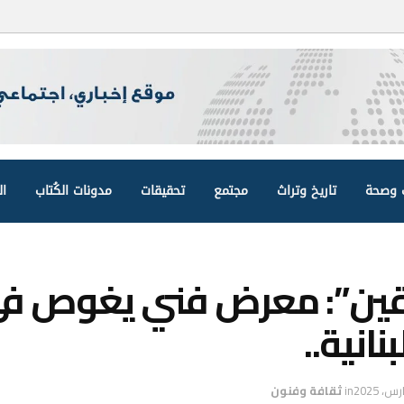
وصحة
تاريخ وتراث
مجتمع
تحقيقات
مدونات الكُتاب
ال
ليقين”: معرض فني يغوص ف
نانية..
in
ثقافة وفنون