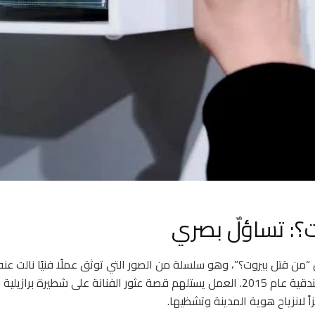
؟: تساؤلٌ بصري
من قتل بيروت؟”، وهو سلسلة من الصور التي توثق عملًا فنيًا نالت عنه 
جائزة “آرتي لاغونا” في البندقية عام 2015. العمل يستلهم قصة عثور الفنانة على شطير
ً لانزياح هوية المدينة وتشظيها.