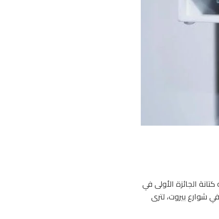
كتانة الجائزة الأولى في
ة برازيلية في شوارع بيروت، لترى