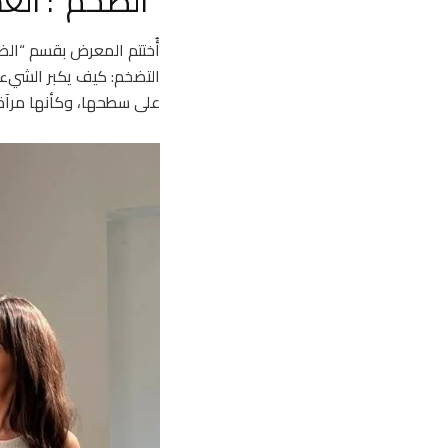
“الضخم”: الع
أُختتم المعرض بقسم “ال
التضخم: كيف يكبر الشيء 
على سطحها، وكأنها مرآة