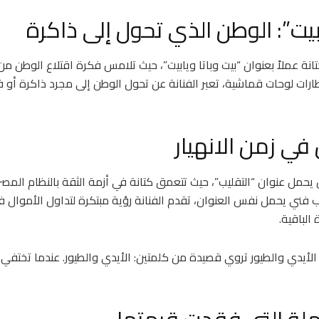
ابيت”: الوطن الذي تحول إلى ذاكرة
انة عملاً بعنوان “بيت وباتا ويابيت”، حيث تلامس فكرة اقتلاع الوطن م
طارات لوحات قماشية، تعبر الفنانة عن تحول الوطن إلى مجرد ذاكرة أو 
 في زمن الانهيار
يحمل عنوان “التقليب”، حيث تتعمق كتانة في أزمة الثقة بالنظام المص
م 2019. عبر كتاب فني يحمل نفس العنوان، تقدم الفنانة رؤية مبتكرة لتداول الأموا
الباقية.
 الأيدي والطيور تروي قصيدة من كلمتين: الأيدي والطيور. عندما تختفي