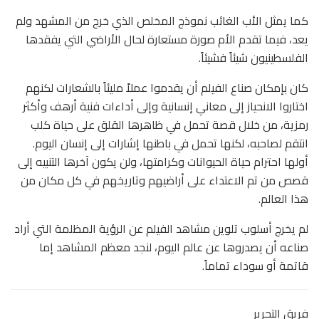
كما يمثل الأب الغائب نموذج المخلص الذي خرج من المشهد ولم
يعد، فيما تقدم الأم صورة مستعارة لحال الأراضي التي يفقدها
الفلسطينيون شيئاً فشيئاً.
كان بإمكان صناع الفيلم أن يقدموا عملاً مليئاً بالشعارات لكنهم
اختاروا الانحياز إلى معاني إنسانية وإلى أداءات فنية أرهف وأكثر
رمزية، من خلال قصة تحمل في ظاهرها القلق على حياة كلب
انتقم لصاحبه، لكنها تحمل في باطنها إشارات إلى إنسان اليوم.
أولها احترام حياة الحيوانات وكرامتها، ولن يكون آخرها التنبيه إلى
قصص من تم الاعتداء على أراضيهم وتاريخهم في كل مكان من
هذا العالم.
لم يخرج أسلوب تلوين مشاهد الفيلم عن الرؤية المظلمة التي أراد
صناعه أن يصدروها عن عالم اليوم، لنجد معظم المشاهد إما
قاتمة أو سوداء تماماً.
فريق التحرير