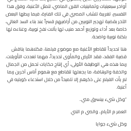
أواخر سبعينيات وثمانينيات القرن الماضي، لتمثل الأغنية، وفق هذا
التفسير، تغريبة تلشاب المصري في تلك الفترة، فيما ربطها البعض
الآخر بقضية تهجير النوبيين من أراضيهم قسراً عند بناء السد العالي،
خاصة بعد أداء وتوزيع أحمد منيب لها بآلات نفخ نوبية، وغناءه لها
بلكنة نوبية واضحة.
هنا تحديداً تتقاطع الأغنية مع موضوع فيلمنا، فكلاهما يناقش
قضية الفقد، فقد الأرض والمأوى تحديداً، مهما تعددت التأويلات.
ربما هذه هي الوظيفة الأولى، أي إنتاج حكايات تحمل من الجمال
والخفة والرهافة، ما يجعلها تتقاطع مع هموم أناس آخرين ربما
لم يأت الفيلم على ذكرهم إلا تلميحاً من خلال استدعاء كوبليه في
أغنية.
“وكل شيء بينسرق مني..
العمر م الأيام.. والضي م النني
وكل شيء جوايا