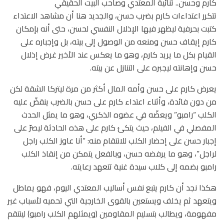
كارم وحسن.. ثنائية المعتدي وصاحب البيت الحقيقي
تتكرر اعتداءات كارم بضرب حسن، والجديد هنا أن مشاهد الاعتداء
كتبت بحرفية ليظهر فيها الإذلال النفسي لحسن، حتى أنه بإمكان
كارم إيقاف حسن ومنعه من الوصول إلى بيته، بل وإجباره على
القيام بكل ما يريد كارم، وهو ما يعكس عند الأخير غرض إذلال
حسن وإهانته ليجبره على التنازل عن بيته.
يعرض كارم على حسن وأمه المال أكثر من مرة ليتركا الشقة لكن
من دون فائدة، وأثناء اعتداء كارم على حسن بالضرب ينقضّ عليه
الكلب “رامبو” ويعضّه في عضوه الذكري، وهو ما يمثل الحدث
المفصلي في الفيلم، حيث يتكئ كارم على هذه الحادثة ليصرّ على
إجبار حسن على إحضار الكلب للانتقام منه: “أنا عاوز الكلب راجل
لراجل”، وهو ما يرفضه حسن، وبالفعل يتمكن من إنقاذ الكلب
رامبو بضمه إلى كلاب سيدة غنية تتعهد رعايته.
هكذا نجد أن كارم يتبع نفس أساليب المعتدي اليوم، فهو يماطل
ويتعهد ثم يخلف ويستعين بالقوى الخارجية التي تحميه لأسباب غير
مفهومة، ويطالب بتسليم المقاومين (ويمثلهم الكلب رامبو) لينتقم