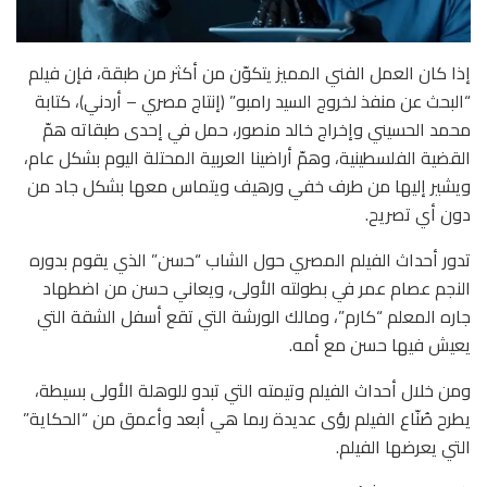
إذا كان العمل الفني المميز يتكوّن من أكثر من طبقة، فإن فيلم
“البحث عن منفذ لخروج السيد رامبو” (إنتاج مصري – أردني)، كتابة
محمد الحسيني وإخراج خالد منصور، حمل في إحدى طبقاته همّ
القضية الفلسطينية، وهمّ أراضينا العربية المحتلة اليوم بشكل عام،
ويشير إليها من طرف خفي ورهيف ويتماس معها بشكل جاد من
دون أي تصريح.
تدور أحداث الفيلم المصري حول الشاب “حسن” الذي يقوم بدوره
النجم عصام عمر في بطولته الأولى، ويعاني حسن من اضطهاد
جاره المعلم “كارم”، ومالك الورشة التي تقع أسفل الشقة التي
يعيش فيها حسن مع أمه.
ومن خلال أحداث الفيلم وتيمته التي تبدو للوهلة الأولى بسيطة،
يطرح صُنّاع الفيلم رؤى عديدة ربما هي أبعد وأعمق من “الحكاية”
التي يعرضها الفيلم.