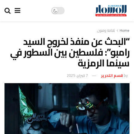
Home
ثقافة وفنون
“البحث عن منفذ لخروج السيد
رامبو”: فلسطين بين السطور في
سينما الرمزية
by
قسم التحرير
7 فبراير، 2025