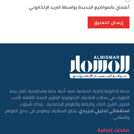
أعلمني بالمواضيع الجديدة بواسطة البريد الإلكتروني.
منصة إلكترونية إخبارية، اجتماعية، فنية، أدبية، بحثية واستراتيجية، تُعنى برصد
التطورات في مجالات الاقتصاد، التكنولوجيا، العلوم، الصحة، الثقافة، الأدب،
الفنون، التاريخ، التراث، والرياضة والظواهر الإجتماعية… وذلك بأسلوب
استقصائي تحليلي تجريدي
، يتجاوز السطحيات ويغوص في عمق الظواهر
والمعاني.
صفحات إضافية