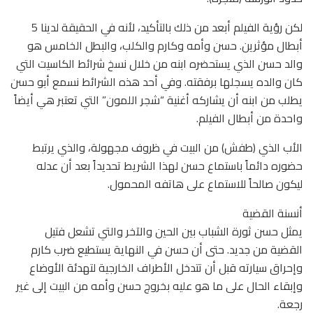
لكن رؤية الفيلم أبعد من ذلك بالتأكيد، لأنه في الحقيقة لدينا 5
أبطال مؤثرين. حسن وأمه وكارم والكلب، والبطل الخامس هو
والد حسن الذي يستحضره ابنه من خلال نسخ شرائط الكاسيت التي
كان والده يسجلها برفقته. وفي أحد هذه الشرائط نسمع أبو حسن
يطلب من ابنه أن يشاركه أغنية “شجر اللمون” التي تعتبر هي أيضاً
واحدة من أبطال الفيلم.
الأب الذي (طفش) من البيت في ظروف مجهولة، والذي يرتبط
حضوره دائماً باستماع حسن لهذا الشريط تحديداً بعد أن عدله
ليكون صالحاً للاستماع على هاتفه المحمول.
أنسنة القضية
يمثل حسن ثورة الشباب بين الحين والآخر والتي تشعل فتيل
القضية من جديد. حتى أن حسن في النهاية يستطيع ضرب كارم
وإحراق سيارته قبل أن تتدخل الأطراف الخارجية لتهدئة الأوضاع
وإبقاء الحال على ما هو عليه بخروج حسن وأمه من البيت إلى غير
رجعة.