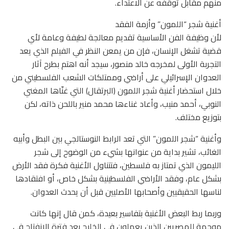
منهم مقابل توقفه عن الاعتداء.
أغنية شجر “اللمون” وأزمة الفقد
لأن وظيفة الفن الأساسية تقديم معالجة لطيفة وعامة لأي
قضية تشغل الإنسان، فإن من يمعن النظر في الفيلم الذي يعد
التجربة الأولى لمخرجه خالد منصور، سيجد أنه اهتم بطرح آثار
العدوان الإسرائيلي على أراضي وممتلكات الشعب الفلسطيني من
خلال استحضار أغنية شجر اللمون (البرتقال) التي غنّاها المغني
النوبي، أحمد منيب، وأعاد غناءها محمد منير باللحن ذاته، لكن
بتوزيع مختلف.
وأغنية “شجر اللمون” التي تعد الرابط النوستالجي بين البطل وأبيه
الغائب، تشير بداية من عنوانها بشيء من الوضوح إلى شجر
الليمون الذي تمتاز به فلسطين، فتتناول الأغنية فكرة فقد الأرض
بشكل عام، وفقد الأراضي الفلسطينية بشكل خاص، أو افتقادها
لناسها الحقيقيين وأصحابها الأصليين قبل أن يحدث العدوان.
وربما ربط البعض الأغنية بتفاسير بعيدة، كمن قال إنها كانت
موجهة للمصريين الذين يعملون في الخليج بعد فترة الانفتاح في