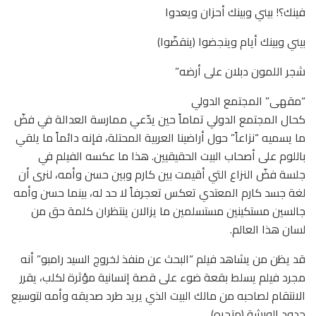
فينك؟! بيني وبينك أحزان ويعدوا
بيني وبينك أيام وينجضوا (ينقضّوا)
شجر اللمون دبلان على أرضه”
“مقهى” المجتمع الدولي
كحال المجتمع الدولي تماماً حين يدّعي ممارسة العدالة في فضّ
ما يسميه “نزاعاً” حول أراضينا العربية المحتلة، فإنه دائماً ما يلقي
باللوم على أصحاب البيت الحقيقيين. هذا ما عكسه الفيلم في
جلسة فضّ النزاع التي أقيمت بين كارم وبين حسن وأمه، لنرى أن
لغة جسد كارم المعتدي تعكس تعجرفاً لا حد له، بينما حسن وأمه
جالسين مستكينين مستسلمين ما يزالان ينتظران كلمة حق من
لسان هذا العالم.
قد يظن من يشاهد فيلم “البحث عن منفذ لخروج السيد رامبو” أنه
مجرد فيلم يسلط بقعة ضوء على قصة إنسانية مؤثرة لكلب، يقرر
الانتقام لصاحبه من مالك البيت الذي يريد طرد صديقه وأمه لتوسيع
حدود الورشة (متجره).