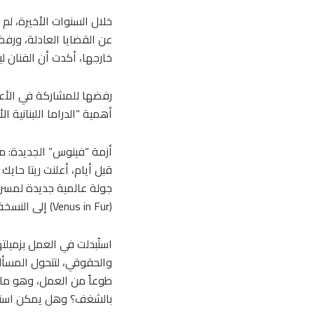
خلال السنوات الأخيرة، ل
عن القضايا العادلة، ورف
خارجها، أكدت أن الفنان 
رفضها للمشاركة في الأعما
أهمية “الدراما اللبنانية 
أزمة “فينوس” الجديدة: ملك
قبل أيام، أعلنت ريتا حاي
جولة عالمية جديدة لمسرح
(Venus in Fur) إلى النسخة اللبنانية، ومؤدية الدور على مدى سنوات.
استُبدلت في العمل بزميلت
والحقوقي، لتتحول المسألة
طوعاً من العمل، وهو ما 
بالشغف؟ وهل يمكن استب