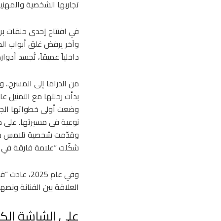
تجاربها الشخصية والمهني
في افتتاح إحدى حلقات برنا
وآخر يرفض غلق أبواب الحري
داخلياً عميقاً، تُجسد أدو
من الدراما إلى المسرح.. و
وقدّمت شخصية تلامس هشا
شكّلت “علامة فارقة في 
وفي عام 25
العلاقة بين الفنانة ونصها،
على الشاشة الك