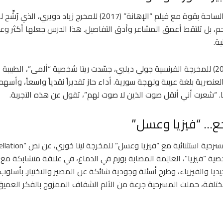
في السينما، اقتحمت ريتا الساحة بقوة مع فيلم “الإهانة” (2017) للمخرج ز
حم، بل تلتقط أعمق المشاعر وأدق التفاصيل. هذا الدرس جعلها أكثر وعي
ية.
ثم في فيلم “البرابرة” (2023) للمخرجة الفرنسية جولي ديلبي، جسّدت ريتا شخصية “ألمى”، ا
عنصرية بلغة عربية ولهجة سورية. أداء حاز تقديراً نقدياً واسعاً، وأسهم
روبا. “شعرت أني أنقل صوت الذين لا صوت لهم”، تقول عن هذه التجربة.
ع… “فيزيا وعسل”
ة “فيزيا”، العالِمة المصابة بورم في الدماغ، في علاقة متشابكة مع 
جيديا والفيزياء، وطرح أسئلة وجودية شائكة عن المصير والاختيار. بأسلو
لفة، حملت المسرحية جرعة من الألم الشفاف الممزوج بالفكر العميق