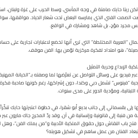
م تكن ريتا حايك صامتة في وجه المآسي. وسط الحرب على غزة ولبنان، اس
ضت الصمت الفني الذي يمارسه البعض تحت شعار الحياد. مواقفها، سوا
ليس مجرد مؤدٍ، بل شاهد ومشارك في الواقع.
ل “العربية المختلطة” التي ترى أنها تخضع لاعتبارات تجارية على حسا
الأصيلة”، هو امتداد لفكرة مركزية تؤمن بها: الفن موقف.
ية الإبداع وحرية التمثيل
ك عبر فيديو على وسائل التواصل عن تعرّضها لما وصفته بـ”الخيانة المهني
ية “فينوس” تشمل دبي وكندا، دون إشراكها، رغم كونها صاحبة فكرة ا
ها رلى بقسماتي إلى جانب بديع أبو شقرا، في خطوة اعتبرتها حايك تنكّراً
 من فنية إلى قانونية وإنسانية في آن. وقد ردّ المخرج جاك مارون عبر م
فتح باب النقاش حول حقوق الملكية الأدبية و”من يملك الفن”، وهل الإ
عاد الفنان من عمل ساهم في تشكيل هويته؟