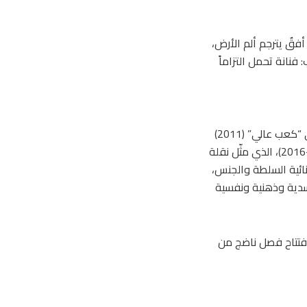
أفقٌ يترجم ألم الأرض،
فنانة تحمل التزاماً
بدأت رحلتها مع التمثيل عام 2005 عبر مسلسل “حلم آذار”، لكن المسرح ظل مرساها الأعمق. ففي “كعب عالي” (2011)
وضعت أولى خطواتها الجريئة، لتبلغ ذروتها في عمل شكل مفترق طرق: “Venus فينوس” (2015–2016)، الذي مثّل نقلة
ور حول ثنائية السلطة والجنس،
دية وذهنية ونفسية
 بافتتاح فصل ناضج من