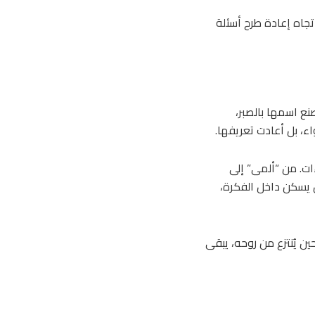
اتجاه إعادة طرح أسئلة
صنع اسمها بالصبر،
اء، بل أعادت تعريفها.
ات. من “ألمى” إلى
بل يسكن داخل الفكرة،
ن يُنتزع من روحه، يبقى