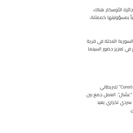
ياد دويري، الذي رُشِّح لجائزة الأوسكار. هناك،
اً بمسؤوليتها كممثلة،
لطبيبة السورية اللاجئة في قرية
 في تعزيز حضور السينما
عام 2024، خاضت تجربة مسرحية استثنائية مع “فيزيا وعسل” للمخرجة لينا خوري، عن نص “Constellation” للبريطاني
“عسّال”. العمل جمع بين
ب سردي تكراري يعيد
.