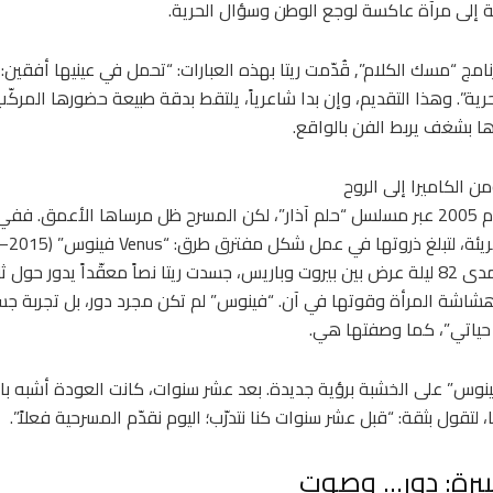
ة إلى مرآة عاكسة لوجع الوطن وسؤال الحرية.
مج “مسك الكلام”, قُدّمت ريتا بهذه العبارات: “تحمل في عينيها أفقين: 
ة”. وهذا التقديم، وإن بدا شاعرياً، يلتقط بدقة طبيعة حضورها المركّب: 
ارها بشغف يربط الفن بالواقع.
من الكاميرا إلى الروح
نوعية في مسيرتها. على مدى 82 ليلة عرض بين بيروت وباريس، جسدت ريتا نصاً معقّداً يد
شة المرأة وقوتها في آن. “فينوس” لم تكن مجرد دور، بل تجربة جس
حياتي”، كما وصفتها هي.
20، عادت “فينوس” على الخشبة برؤية جديدة. بعد عشر سنوات، كانت العودة أشبه
 لتقول بثقة: “قبل عشر سنوات كنا نتدرّب؛ اليوم نقدّم المسرحية فعلاً”.
بيرة: دور… وصوت