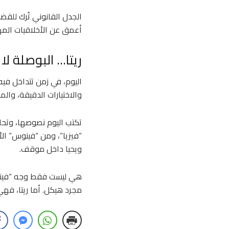
الجدل القانوني تُرك للقض
أعمق عن الأخلاقيات المه
ريتا… البوصلة ل
اليوم، في زمن تتداخل فيه 
والاختيارات الدقيقة، والم
تكتب اليوم نصوصها، وتحل
“فيزيا”، ومن “فينوس” الأو
ويحيا داخل موقف.
هي ليست فقط وجه “فينوس”
مجرد هيكل. أما ريتا، فه