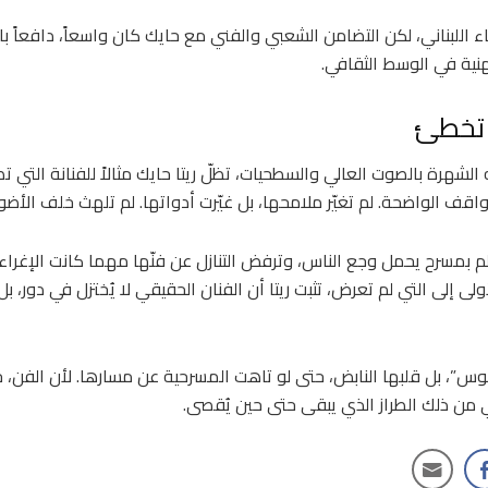
اء اللبناني، لكن التضامن الشعبي والفني مع حايك كان واسعاً، دافعاً ب
نية في الوسط الثقافي.
ا تخطئ
الشهرة بالصوت العالي والسطحيات، تظلّ ريتا حايك مثالاً للفنانة التي ت
واقف الواضحة. لم تغيّر ملامحها، بل غيّرت أدواتها. لم تلهث خلف الأضو
م بمسرح يحمل وجع الناس، وترفض التنازل عن فنّها مهما كانت الإغراء
لى إلى التي لم تعرض، تثبت ريتا أن الفنان الحقيقي لا يُختزل في دور، 
، بل قلبها النابض، حتى لو تاهت المسرحية عن مسارها. لأن الفن، حي
ي من ذلك الطراز الذي يبقى حتى حين يُقصى.