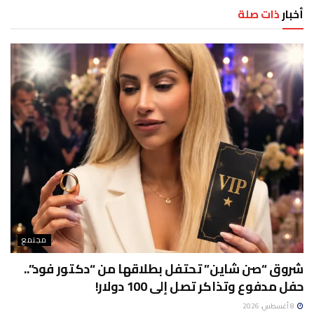
أخبار
ذات صلة
مجتمع
شروق “صن شاين” تحتفل بطلاقها من “دكتور فود”..
حفل مدفوع وتذاكر تصل إلى 100 دولار!
8 أغسطس، 2026