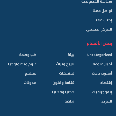
سياسة الخصوصية
تواصل معنا
إكتب معنا
المركز الصحفي
بعض الأقسام
Uncategorized
بيئة
طب وصحة
أخبار منوعة
تاريخ وتراث
علوم وتكنولوجيا
أسلوب حياة
تحقيقات
مجتمع
إقتصاد
ثقافة وفنون
مدونات
إنفوجرافيك
حكايا وقضايا
المزيد
رياضة