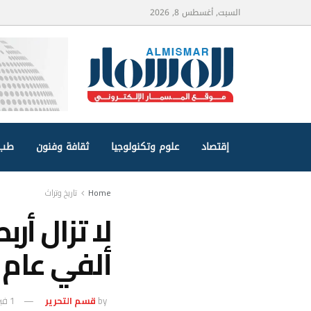
السبت, أغسطس 8, 2026
إقتصاد
علوم وتكنولوجيا
ثقافة وفنون
طب 
Home
تاريخ وتراث
لا تزال أر
ألفي عام 
by
قسم التحرير
1 فبراير، 2025