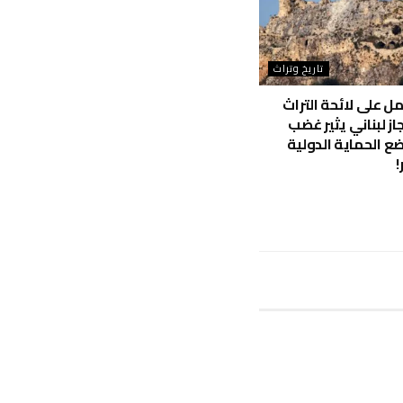
تاريخ وتراث
مل على لائحة التراث
از لبناني يثير غضب
ع الحماية الدولية
!