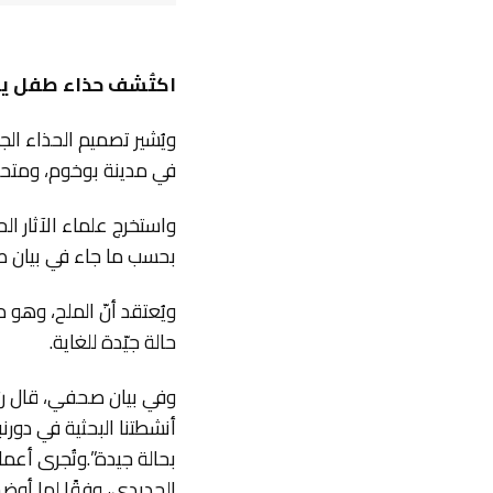
اكتُشف حذاء طفل يعو
ويُشير تصميم الحذاء الجل
في مدينة بوخوم، ومتحف أ
واستخرج علماء الآثار ال
بحسب ما جاء في بيان ص
ويُعتقد أنّ الملح، وهو
حالة جيّدة للغاية.
وفي بيان صحفي، قال رئي
أنشطتنا البحثية في دور
بحالة جيدة”.وتُجرى أعم
الحديدي، وفقًا لما أوض