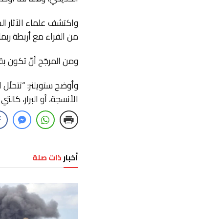
واكتشف علماء الآثار ال
من الفراء مع أربطة رب
ومن المرجّح أنّ تكون بق
وأوضح ستويلنر: “تتحلّل
الأنسجة، أو البراز، كالت
أخبار
ذات صلة