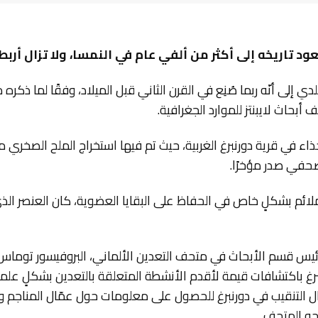
د تاريخه إلى أكثر من ألفي عام في النمسا، ولا تزال أرب
دي إلى أنّه ربما صُنِع في القرن الثاني قبل الميلاد، وفقًا لما ذكر
بحاث لايبنتز للموارد الجغرافية.
حذاء في قرية دورنبرغ الغربية، حيث تم فيها استخراج الملح الصخري م
حفي صدر مؤخرًا.
 ملائم بشكلٍ خاص في الحفاظ على البقايا العضوية، كان العنصر ال
س قسم الأبحاث في متحف التعدين الألماني، البروفيسور توماس ستو
نبرغ باكتشافات قيمة لأقدم الأنشطة المتعلقة بالتعدين بشكلٍ علمي
ال التنقيب في دورنبرغ للحصول على معلومات حول عمّال المناجم و
حه المتحف.