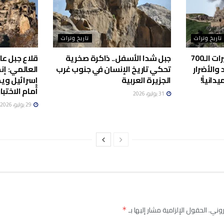
تاريخ وتراث
تاريخ وتراث
قلعة الشقيف بعد تفجيرات الـ700
جبل شدا الأسفل.. ذاكرة صخرية
قلاع جبل عا
والأضرار
تحكي تاريخ الإنسان في جنوب غرب
العالمي: إنج
دانياً!
الجزيرة العربية
إسرائيل ويض
أمام الاختبار
31 يوليو، 2026
29 يوليو، 2026
روني.
الحقول الإلزامية مشار إليها بـ
*