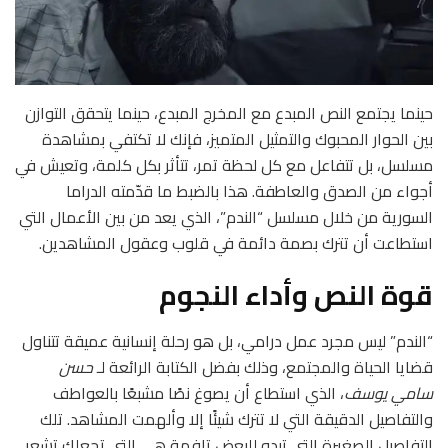
حينما يجتمع النص المبدع مع المخرج المبدع، حينما يتحقق التوازن
بين الحوار المحبوك والتمثيل المتميز، فإنك لا تكتفي بمشاهدة
مسلسل، بل تتفاعل مع كل لحظة تمر، تتأثر بكل كلمة، وتعيش في
أجواء من الصدق والعاطفة. هذا بالضبط ما قدّمته الدراما
السورية من خلال مسلسل “الندم”، الذي يعد من بين الأعمال التي
استطاعت أن تترك بصمة دائمة في قلوب وعقول المشاهدين.
قوة النص وأداء النجوم
“الندم” ليس مجرد عمل درامي، بل هو رحلة إنسانية عميقة تتناول
قضايا الحياة والمجتمع، وذلك بفضل الكتابة الرائعة لـ
حسن
سامي يوسف
، الذي استطاع أن يصوغ نصًا مشبعًا بالعواطف
والتفاصيل الدقيقة التي لا تترك شيئًا إلا وألهمت المشاهد. تلك
التفاصيل الصغيرة التي تبدو للبعض تافهة هي التي تجعلك تشعر