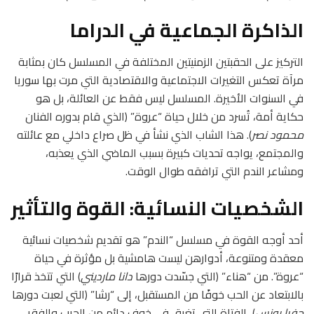
الذاكرة الجماعية في الدراما
التركيز على الحقبتين الزمنيتين المختلفة في المسلسل كان بمثابة
مرآة تعكس التغيرات الاجتماعية والاقتصادية التي مرت بها سوريا
في السنوات الأخيرة. المسلسل ليس فقط عن العائلة، بل هو
حكاية أمة، تُسرد من خلال حياة “عروة” (الذي قام بدوره الفنان
محمود نصر
). هذا الشاب الذي نشأ في ظل صراع داخلي مع عائلته
والمجتمع، يواجه تحديات كبيرة بسبب الماضي الذي يعذبه،
ومشاعر الندم التي ترافقه طوال الوقت.
الشخصيات النسائية: القوة والتأثير
أحد أوجه القوة في مسلسل “الندم” هو تقديم شخصيات نسائية
معقدة ومتنوعة، أدوارهن ليست هامشية بل مؤثرة في حياة
“عروة”. من “هناء” (التي جسّدت دورها
دانا مارديني
) التي تتخذ قرارًا
بالابتعاد عن الحب خوفًا من المستقبل، إلى “رشا” (التي لعبت دورها
جفرا يونس
)، الفتاة التي تغرق في خوف دائم من الحرب والفقر،