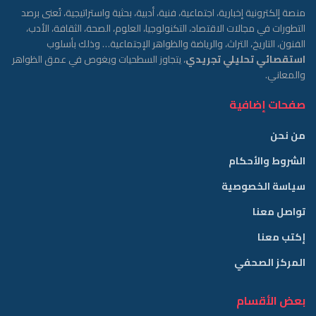
منصة إلكترونية إخبارية، اجتماعية، فنية، أدبية، بحثية واستراتيجية، تُعنى برصد
التطورات في مجالات الاقتصاد، التكنولوجيا، العلوم، الصحة، الثقافة، الأدب،
الفنون، التاريخ، التراث، والرياضة والظواهر الإجتماعية… وذلك بأسلوب
استقصائي تحليلي تجريدي
، يتجاوز السطحيات ويغوص في عمق الظواهر
والمعاني.
صفحات إضافية
من نحن
الشروط والأحكام
سياسة الخصوصية
تواصل معنا
إكتب معنا
المركز الصحفي
بعض الأقسام