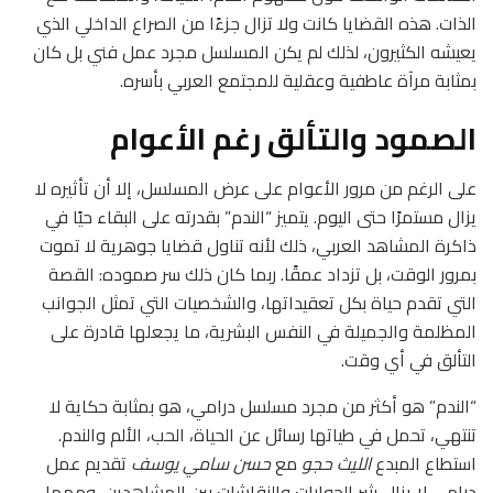
الذات. هذه القضايا كانت ولا تزال جزءًا من الصراع الداخلي الذي
يعيشه الكثيرون، لذلك لم يكن المسلسل مجرد عمل فني بل كان
بمثابة مرآة عاطفية وعقلية للمجتمع العربي بأسره.
الصمود والتألق رغم الأعوام
على الرغم من مرور الأعوام على عرض المسلسل، إلا أن تأثيره لا
يزال مستمرًا حتى اليوم. يتميز “الندم” بقدرته على البقاء حيًا في
ذاكرة المشاهد العربي، ذلك لأنه تناول قضايا جوهرية لا تموت
بمرور الوقت، بل تزداد عمقًا. ربما كان ذلك سر صموده: القصة
التي تقدم حياة بكل تعقيداتها، والشخصيات التي تمثل الجوانب
المظلمة والجميلة في النفس البشرية، ما يجعلها قادرة على
التألق في أي وقت.
“الندم” هو أكثر من مجرد مسلسل درامي، هو بمثابة حكاية لا
تنتهي، تحمل في طياتها رسائل عن الحياة، الحب، الألم والندم.
استطاع المبدع
الليث حجو
مع
حسن سامي يوسف
تقديم عمل
درامي لا يزال يثير الحوارات والنقاشات بين المشاهدين، ومهما