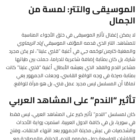
الموسيقى والتتر: لمسة من
الجمال
لا يمكن إغفال تأثير الموسيقى في خلق الأجواء المناسبة
للمشاهد. التتر الذي قدمه المؤلف الموسيقي
إياد الريماوي
والمغنية
كارمن توكمه جي
في أغنية “قلبي علينا”، لم يكن مجرد
شارة، بل كان بمثابة إضافة شاعرية للدراما، حملت بين طياتها
مشاعر الندم والفقد الذي يعيشه الأبطال. أغنية “قلبي علينا” كانت
بمثابة صرخة في وجه الواقع القاسي، وجعلت الجمهور يعي
تمامًا أن المسلسل ليس مجرد عمل فني، بل هو مرآة للواقع.
تأثير “الندم” على المشاهد العربي
كان لمسلسل “الندم” تأثير كبير على المشاهد العربي، ليس فقط
في سوريا، بل في كافة الدول العربية. استمرت رواية الأحداث
والشخصيات في عيش مخيلة الجمهور بعد انتهاء الحلقات، وفتح
النقاشات الواسعة حول مفهوم الندم، الخيانة، والمصالحة مع