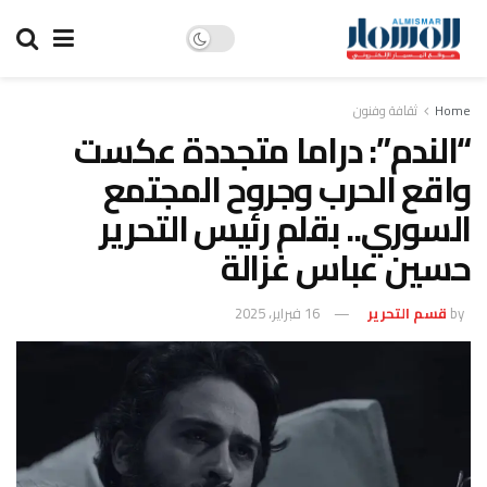
Home
ثقافة وفنون
“الندم”: دراما متجددة عكست
واقع الحرب وجروح المجتمع
السوري.. بقلم رئيس التحرير
حسين عباس غزالة
by
قسم التحرير
16 فبراير، 2025