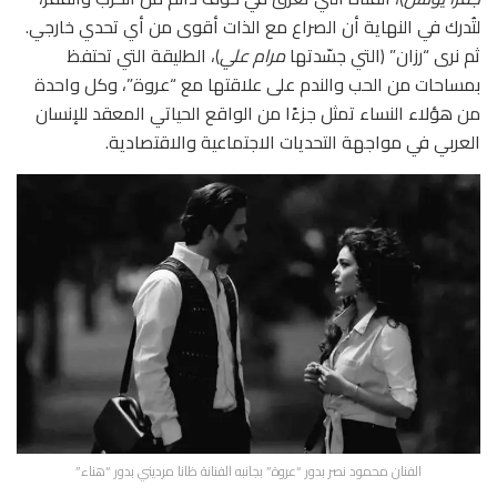
لتُدرك في النهاية أن الصراع مع الذات أقوى من أي تحدي خارجي.
ثم نرى “رزان” (التي جسّدتها
مرام علي
)، الطليقة التي تحتفظ
بمساحات من الحب والندم على علاقتها مع “عروة”، وكل واحدة
من هؤلاء النساء تمثل جزءًا من الواقع الحياتي المعقد للإنسان
العربي في مواجهة التحديات الاجتماعية والاقتصادية.
الفنان محمود نصر بدور “عروة” بجانبه الفنانة ظانا مرديني بدور “هناء”