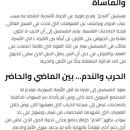
والمأساة
مسلسل
“الندم”
يقدم صورة عن الحياة الأسرية المتصدعة بسبب
غياب الحوار، ويكشف عن التشوهات التي تحدث في النسيج العائلي
نتيجة الصراعات النفسية. يشير المسلسل إلى أن الحرب لا تكون
فقط بين الجيوش على الأرض، بل أيضًا بين الأفراد داخل الأسرة.
فالأب في المسلسل يعبر عن تلك القوة التي طالما اعتمدت على
العنف والفرض، في حين أن الابن يمثل الجيل الذي سعى للخروج
من تلك الدائرة المغلقة بحثًا عن الأمل والحرية.
الحرب والندم… بين الماضي والحاضر
يعود المسلسل إلى فترة ما قبل الأزمة السورية، ليقدم لنا
المجتمع السوري كما كان، ومن ثم يأخذنا عبر السنوات الحافلة
بالصراعات، ليصل إلى مرحلة الخراب التي نعيشها الآن. ومن خلال
التغييرات التي تشهدها الشخصيات من شباب وشيوخ على حد
سواء، يظهر “الندم” كإطار جامع يحكي تجربة الجيل الذي عاش من
أجل حلم أكبر، ليتفاجأ بالنهاية بأنه لم يحصد سوى الألم والدمار.