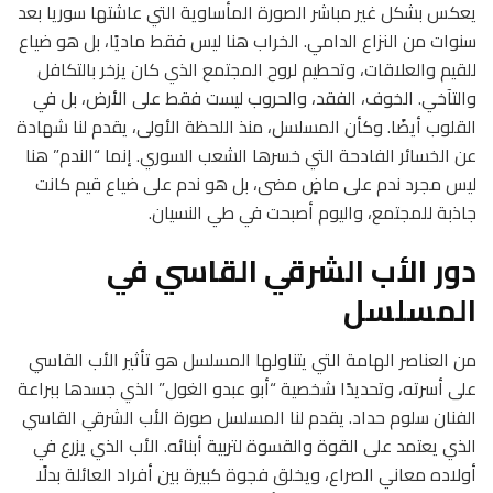
يعكس بشكل غير مباشر الصورة المأساوية التي عاشتها سوريا بعد
سنوات من النزاع الدامي. الخراب هنا ليس فقط ماديًا، بل هو ضياع
للقيم والعلاقات، وتحطيم لروح المجتمع الذي كان يزخر بالتكافل
والتآخي. الخوف، الفقد، والحروب ليست فقط على الأرض، بل في
القلوب أيضًا. وكأن المسلسل، منذ اللحظة الأولى، يقدم لنا شهادة
عن الخسائر الفادحة التي خسرها الشعب السوري. إنما “الندم” هنا
ليس مجرد ندم على ماضٍ مضى، بل هو ندم على ضياع قيم كانت
جاذبة للمجتمع، واليوم أصبحت في طي النسيان.
دور الأب الشرقي القاسي في
المسلسل
من العناصر الهامة التي يتناولها المسلسل هو تأثير الأب القاسي
على أسرته، وتحديدًا شخصية “أبو عبدو الغول” الذي جسدها ببراعة
الفنان سلوم حداد. يقدم لنا المسلسل صورة الأب الشرقي القاسي
الذي يعتمد على القوة والقسوة لتربية أبنائه. الأب الذي يزرع في
أولاده معاني الصراع، ويخلق فجوة كبيرة بين أفراد العائلة بدلًا