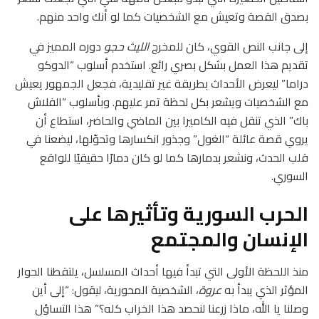
بصدق القصة وتعيش مع الشخصيات كما لو أنك واحد منهم.
إلى جانب النص القوي، كان للمخرج
الليث حجو
دوره المميز في
تقديم هذا العمل بشكل بصري رائع. استخدم أسلوب “الدوكو
دراما” ليعرض الأحداث بطريقة غير تقليدية، فجعل الجمهور يعيش
مع الشخصيات ويشعر بكل لحظة تمر عليهم. وبأسلوب “الفلاش
باك” الذي تنقل فيه الكاميرا بين الماضي والحاضر، استطاع أن
يروي قصة عائلة “الغول” وجذور انكسارها وتحوّلها، ليضعنا في
قلب الحدث، ونشعر بدمارها كما لو كان دمارًا حقيقيًا للواقع
السوري.
الحرب السورية وتأثيرها على
الإنسان والمجتمع
منذ اللحظة الأولى التي تبدأ فيها أحداث المسلسل، يلتقطنا الحوار
المؤثر الذي يبدأ به
عروة
، الشخصية المحورية، ليقول: “إلى أين
وصلنا يا الله، ماذا زرعنا لنحصد هذا الخراب كله؟” هذا التساؤل