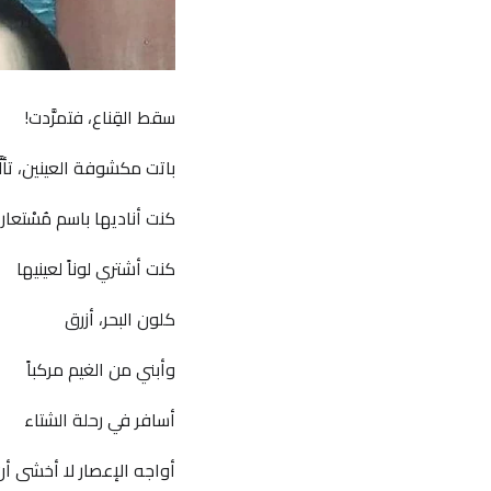
سقط القِناع، فتمرَّدت!
باتت مكشوفة العينين، تألّ
كنت أناديها باسم مُسْتعار
كنت أشتري لوناً لعينيها
كلون البحر، أزرق
وأبني من الغيم مركباً
أسافر في رحلة الشتاء
أواجه الإعصار لا أخشى أ