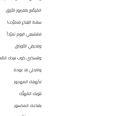
المُرصَّع بالفيروز الأزرق
سقط القِناع فتمرَّدت!
فلتشبعي اليوم تمرّداً
ولتحرقي الأوراق
ولتسكبي كوب نبيذك المُعت
ولترحلي بلا عودة
لكَهفك المهجور
لثوبك المُهتَّك
بقناعك المكسور