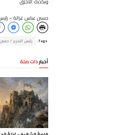
وبكذبك الأخْرَق
حسين عباس غزالة – رئيس ا
Tags:
رئيس التحرير / حسين
أخبار
ذات صلة
قلعةُ الشقيف: عُزلةُ الحج