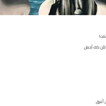
َمت!
 لأن ذلك أجمل
ن أغرق