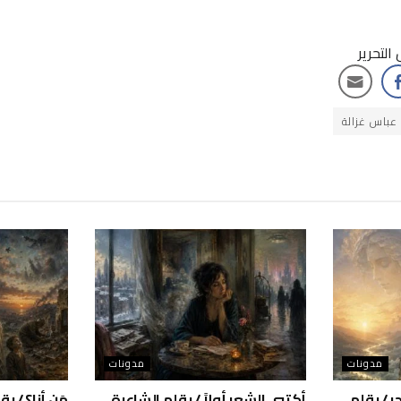
لتحرير
 عباس غزالة
مدونات
مدونات
ر / بقلم
أكتبي الشعر أولاً / بقلم الشاعرة
مَن أنا؟ / 