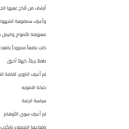
أرشف من قَدَح عينيها الخِدا
وأعزف سمفونية الشهوة 
معزوفة الأمواج والرمل و
كنت يافعاً ممزوجاً بالغباء
طفلاً بريئاً، كهلاً أخرق
لم أعرف التزوير، ثقافة ال
حنكة التمويه
سياسة الرغبة
لم أعرف سوى الأوهام
وقناعها المملوء بالكَذِب