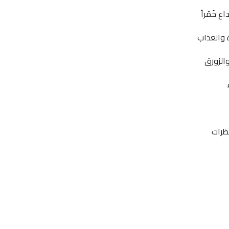
ع خَمْراً
والعذاب
الزورق
نظرات