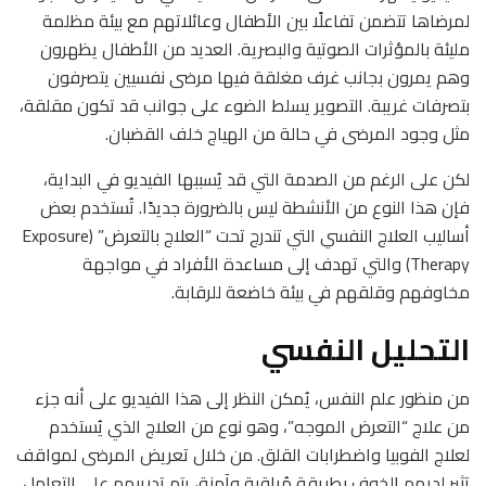
لمرضاها تتضمن تفاعلًا بين الأطفال وعائلاتهم مع بيئة مظلمة
مليئة بالمؤثرات الصوتية والبصرية. العديد من الأطفال يظهرون
وهم يمرون بجانب غرف مغلقة فيها مرضى نفسيين يتصرفون
بتصرفات غريبة. التصوير يسلط الضوء على جوانب قد تكون مقلقة،
مثل وجود المرضى في حالة من الهياج خلف القضبان.
لكن على الرغم من الصدمة التي قد يُسببها الفيديو في البداية،
فإن هذا النوع من الأنشطة ليس بالضرورة جديدًا. تُستخدم بعض
أساليب العلاج النفسي التي تندرج تحت “العلاج بالتعرض” (Exposure
Therapy) والتي تهدف إلى مساعدة الأفراد في مواجهة
مخاوفهم وقلقهم في بيئة خاضعة للرقابة.
التحليل النفسي
من منظور علم النفس، يُمكن النظر إلى هذا الفيديو على أنه جزء
من علاج “التعرض الموجه”، وهو نوع من العلاج الذي يُستخدم
لعلاج الفوبيا واضطرابات القلق. من خلال تعريض المرضى لمواقف
تثير لديهم الخوف بطريقة مُراقبة وآمنة، يتم تدريبهم على التعامل