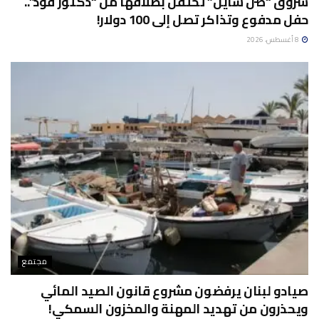
شروق “صن شاين” تحتفل بطلاقها من “دكتور فود”..
حفل مدفوع وتذاكر تصل إلى 100 دولار!
8 أغسطس، 2026
مجتمع
صيادو لبنان يرفضون مشروع قانون الصيد المائي
ويحذرون من تهديد المهنة والمخزون السمكي!