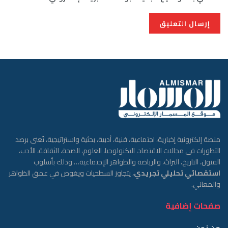
منصة إلكترونية إخبارية، اجتماعية، فنية، أدبية، بحثية واستراتيجية، تُعنى برصد
التطورات في مجالات الاقتصاد، التكنولوجيا، العلوم، الصحة، الثقافة، الأدب،
الفنون، التاريخ، التراث، والرياضة والظواهر الإجتماعية… وذلك بأسلوب
استقصائي تحليلي تجريدي
، يتجاوز السطحيات ويغوص في عمق الظواهر
والمعاني.
صفحات إضافية