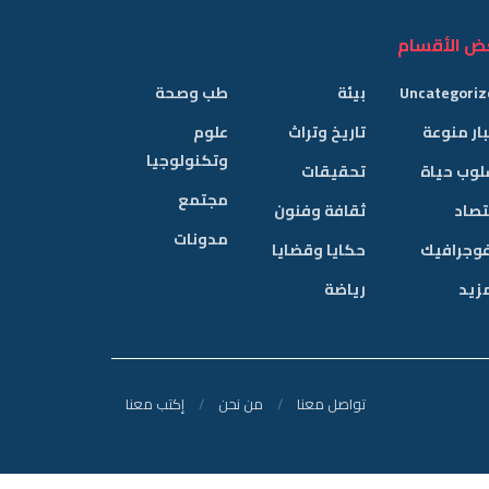
ض الأقسام
Uncategoriz
بيئة
طب وصحة
ار منوعة
تاريخ وتراث
علوم
وتكنولوجيا
لوب حياة
تحقيقات
مجتمع
تصاد
ثقافة وفنون
مدونات
فوجرافيك
حكايا وقضايا
مزيد
رياضة
تواصل معنا
من نحن
إكتب معنا