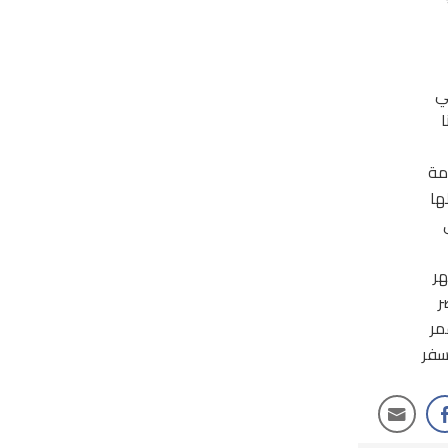
ي
ا
مة
ها
ر
ر
مر
سفر