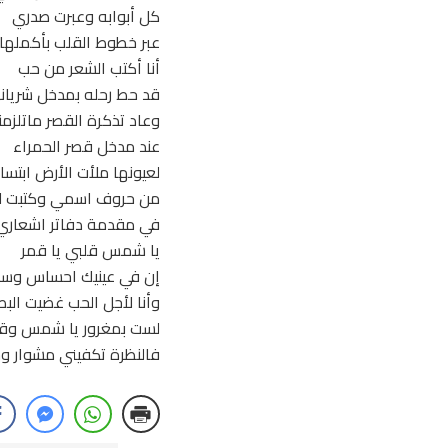
كل أبوابه وعبرت صدري
عبر خطوط القلب بأكملها
أنا أكتب الشعر من حب
قد حط رحله بمدخل شريان
وعاد تذكرة القصر ماتلزمن
عند مدخل قصر الحمراء
لعيونها ملأت الأرض ابتسا
من حروف اسمي وكتبت ل
في مقدمة دفاتر اشعاري
يا شمس قلبي يا قمر
إن في عينيك احساس وسه
وأنا لأجل الحب غضيت البص
لست بمغرور يا شمس وق
فالنظرة تكفيني مشوار و