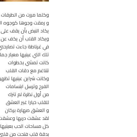
وكلما مررت من الطرقات 
و رمقت وجوها كوجوه ال
يكاد النبض بأن يقف على ا
ويكاد القلب أن يكف عن 
في غرناطة جاءت تصارحني
تلك التي عينيها معيار جما
كانت تمشي بخطوات
تتناغم مع دقات القلب
وكانت شراين عينيها تظهر
الفرح وترسل ابتسامات
من أول نظرة لم تترك
للقلب خيارا غير العشق
و العشق صهارة بركان
لقد عشقت دربها وعشقت
كل مساحات الحب بعينيها
بدقة قلب فتحت من قلبي