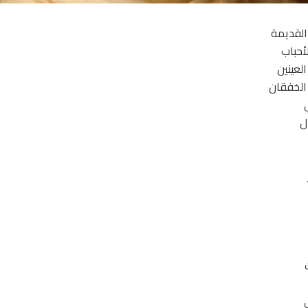
القديمة
أحباب
لعينين
الخفقان
ل