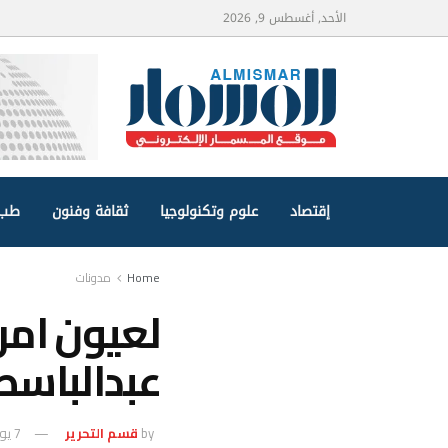
الأحد, أغسطس 9, 2026
إقتصاد
علوم وتكنولوجيا
ثقافة وفنون
طب 
Home
مدونات
لعيون امرأ
عبدالباسط
by
قسم التحرير
7 يوليو، 2025