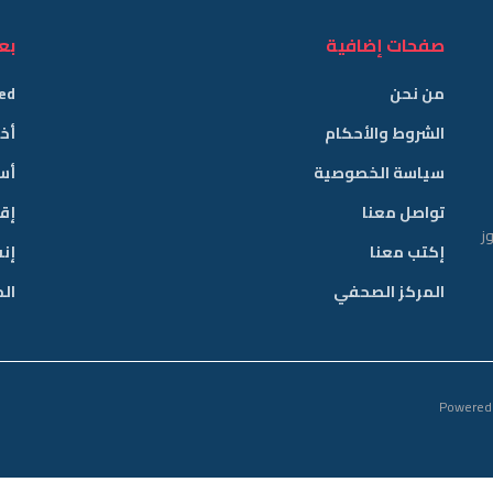
صفحات إضافية
بع
من نحن
ed
الشروط والأحكام
أخب
سياسة الخصوصية
أس
تواصل معنا
إق
وز
إكتب معنا
إن
المركز الصحفي
ال