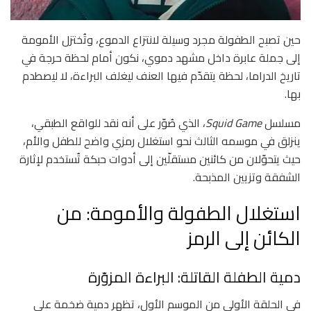
حين تصبح الطفولة مجرد وسيلة لانتزاع الدموع، وتُختزل الأمومة
إلى جملة عابرة داخل مشهد دموي، نكون أمام لحظة حرجة في
تاريخ الدراما، لحظة يتقدّم فيها العنف ليغلف البراءة، لا ليصطدم
بها.
مسلسل
Squid Game
، الذي صُوّر على أنه نقد للواقع الطبقي،
ينزلق في موسمه الثالث نحو استغلال رمزي واضح للطفل والأم،
حيث يتحوّلان من كائنين مستقلّين إلى أدوات حبكة تُستخدم لإثارة
الشفقة وتزيين المذبحة.
استغلال الطفولة والأمومة: من
الكائن إلى الرمز
دمية الطفلة القاتلة: البراءة المزوّرة
في الحلقة الأولى من الموسم الأول، تظهر دمية ضخمة على