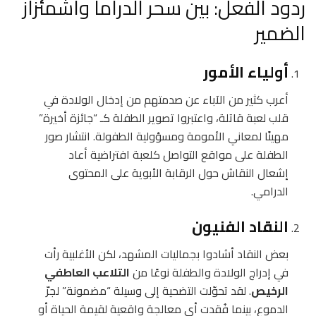
ردود الفعل: بين سحر الدراما واشمئزاز
الضمير
أولياء الأمور
أعرب كثير من الآباء عن صدمتهم من إدخال الولادة في
قلب لعبة قاتلة، واعتبروا تصوير الطفلة كـ “جائزة أخيرة”
مهينًا لمعاني الأمومة ومسؤولية الطفولة. انتشار صور
الطفلة على مواقع التواصل كلعبة افتراضية أعاد
إشعال النقاش حول الرقابة الأبوية على المحتوى
الدرامي.
النقاد الفنيون
بعض النقاد أشادوا بجماليات المشهد، لكن الأغلبية رأت
في إدراج الولادة والطفلة نوعًا من
التلاعب العاطفي
الرخيص
. لقد تحوّلت التضحية إلى وسيلة “مضمونة” لجرّ
الدموع، بينما فُقدت أي معالجة واقعية لقيمة الحياة أو