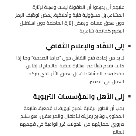
عليهم أن يدركوا أن الطفولة ليست وسيلة لإثارة
المشاعر، بل مسؤولية فنية وأخلاقية. يمكن توظيف الرمز
دون سحق معناه، ويمكن إثارة العاطفة دون استغلال
الرضيع كخاتمة شاعرية.
إلى النقّاد والإعلام الثقافي
لا بد من إعادة فتح النقاش حول “دراما الصدمة” وما إذا
كانت تقدم شيئًا غير استثارة لحظية. فالنجاح لا يُقاس
فقط بعدد المشاهدات، بل بعمق الأثر الذي يتركه
العمل في الضمير.
إلى الأهل والمؤسسات التربوية
يجب أن تتطور الرقابة لتصبح تربوية، لا قمعية. متابعة
المحتوى، وشرح رمزيته للأطفال والمراهقين، هو سلاح
ضروري لحمايتهم من التحولات غير الواعية في فهمهم
للعالم.