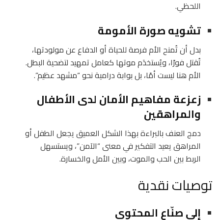
اللحظي.
تشويه صورة الأمومة
بدل أن تُمنح الأم فرصة للحياة أو الدفاع عن مولودتها،
تُقتل فورًا، ويُستخدَم موتها كعامل تمهيد لتضحية البطل.
الأم هنا ليست أمًا، بل بوابة درامية نحو “مشهد عظيم”.
زعزعة مفاهيم الأمان لدى الأطفال
والمراهقين
دمج العنف بالبراءة بهذا الشكل العميق يجعل الطفل أو
المراهق يعيد التفكير في معنى “الآمن”، ويستسهل
الربط بين الحب والموت، وبين الأمل والخسارة.
توصيات نقدية
إلى صنّاع المحتوى