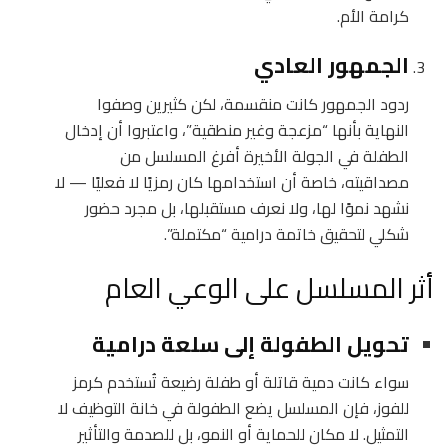
كرامة الأم.
الجمهور العادي
ردود الجمهور كانت منقسمة، لكن كثيرين وصفوا
النهاية بأنها “مزعجة وغير منطقية”، واعتبروا أن إدخال
الطفلة في الجولة الأخيرة أفرغ المسلسل من
مصداقيته، خاصة أن استخدامها كان رمزيًا لا فعليًا — لا
نشهد نموًا لها، ولا نعرف مستقبلها، بل مجرد حضور
شكلي لتحقيق خاتمة درامية “مكتملة”.
أثر المسلسل على الوعي العام
تحويل الطفولة إلى سلعة درامية
سواء كانت دمية قاتلة أو طفلة رضيعة تُستخدم كرمز
للفوز، فإن المسلسل يضع الطفولة في خانة التوظيف لا
التمثيل. لا مكان للحماية أو النمو، بل للصدمة والتأثير