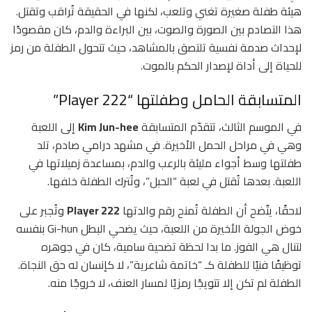
هيئة طفلة صغيرة تغني وتلعب، لكنها في الحقيقة تُراقب وتقتل.
هذا التصادم بين الصورة والصوت، بين البراءة والدم، كان مقصودًا
لإحداث صدمة نفسية تلتصق بالمشاهد، حيث تتحول الطفلة من رمز
للحياة إلى أداة لإصدار الحكم بالموت.
المتسابقة الحامل وطفلتها “Player 222”
في الموسم الثالث، تتقدّم المتسابقة
Kim Jun-hee
إلى اللعبة
وهي في مراحل الحمل الأخيرة. في مشهد درامي صادم، تلد
طفلتها وسط أجواء مليئة بالرعب والدم، بمساعدة زميلاتها في
اللعبة. بعدها تُقتل في لعبة “الحبل”، وتُترك الطفلة خلفها.
لاحقًا، يتّضح أن الطفلة تُمنح رقم والدتها
Player 222
وتُجبر على
خوض الجولة الأخيرة من اللعبة، حيث يضحي البطل Gi-hun بنفسه
لتنال هي الفوز. ما بدا لحظة تضحية سامية، كان في جوهره
توظيفًا فنيًا للطفلة كـ “خاتمة شاعرية”، لا كإنسان له حق النجاة.
الطفلة لم تكن إلا تتويجًا رمزيًا لمسار العنف، لا خروجًا منه.