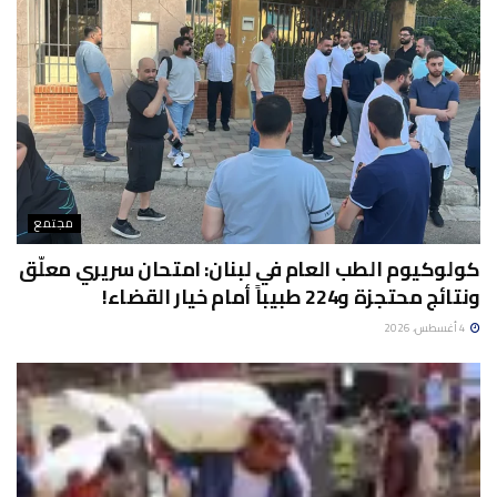
مجتمع
كولوكيوم الطب العام في لبنان: امتحان سريري معلّق
ونتائج محتجزة و224 طبيباً أمام خيار القضاء!
4 أغسطس، 2026