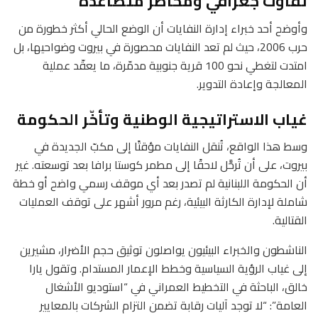
تفاوت جغرافي ومخاطر متصاعدة
وأوضح أحد خبراء إدارة النفايات أن الوضع الحالي أكثر خطورة من
حرب 2006، حيث لم تعد النفايات محصورة في بيروت وضواحيها، بل
امتدت لتغطي نحو 100 قرية جنوبية مدمّرة، ما يعقّد عملية
المعالجة وإعادة التدوير.
غياب الاستراتيجية الوطنية وتأخّر الحكومة
وسط هذا الواقع، تُنقل النفايات مؤقتًا إلى مكبّ الجديدة في
بيروت، على أن تُرحَّل لاحقًا إلى مطمر كوستا برافا بعد توسعته. غير
أن الحكومة اللبنانية لم تصدر بعد أي موقف رسمي واضح أو خطة
شاملة لإدارة الكارثة البيئية، رغم مرور أشهر على توقف العمليات
القتالية.
الناشطون والخبراء البيئيون يواصلون توثيق حجم الأضرار، مشيرين
إلى غياب الرؤية السياسية وخطط الإعمار المستدام. وتقول يارا
خالق، الباحثة في التخطيط العمراني في “استوديو الأشغال
العامة”: “لا توجد آليات رقابة تضمن التزام الشركات بالمعايير