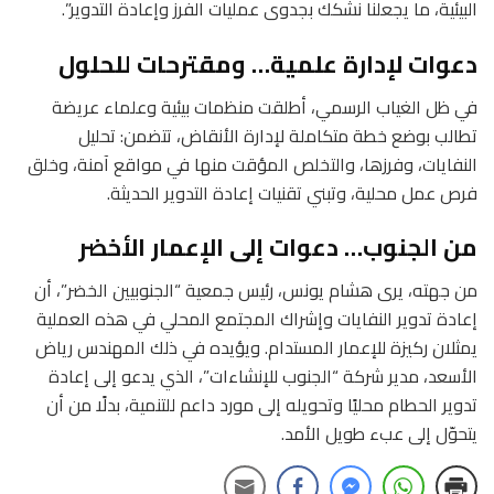
البيئية، ما يجعلنا نشكك بجدوى عمليات الفرز وإعادة التدوير”.
دعوات لإدارة علمية… ومقترحات للحلول
في ظل الغياب الرسمي، أطلقت منظمات بيئية وعلماء عريضة
تطالب بوضع خطة متكاملة لإدارة الأنقاض، تتضمن: تحليل
النفايات، وفرزها، والتخلص المؤقت منها في مواقع آمنة، وخلق
فرص عمل محلية، وتبني تقنيات إعادة التدوير الحديثة.
من الجنوب… دعوات إلى الإعمار الأخضر
من جهته، يرى هشام يونس، رئيس جمعية “الجنوبيين الخضر”، أن
إعادة تدوير النفايات وإشراك المجتمع المحلي في هذه العملية
يمثلان ركيزة للإعمار المستدام. ويؤيده في ذلك المهندس رياض
الأسعد، مدير شركة “الجنوب للإنشاءات”، الذي يدعو إلى إعادة
تدوير الحطام محليًا وتحويله إلى مورد داعم للتنمية، بدلًا من أن
يتحوّل إلى عبء طويل الأمد.