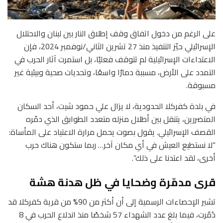
على الرغم من دخول اتفاق وقف إطلاق النار بين لبنان والاحتلال
الإسرائيلي حيّز التنفيذ منذ 27 تشرين الثاني/نوفمبر 2024، فإن
الاعتداءات الإسرائيلية لم تتوقف فعليًا، بل استمرت آثار الحرب في
التمدد على الأرض، مسببة دمارًا واسعًا، وتحديات صحية وبيئية غير
مسبوقة.
في بلدة كفركلا الحدودية، لا يزال علي حمود شيت، أحد السكان
المتضررين، يتنقل بين أطلال منزله متعدد الطوابق الذي دمّره
القصف الإسرائيلي. يقول بصوت يحمل مرارة الاعتياد على المأساة:
“لا نستطيع العيش في أي مكان آخر… ربما ستكون هناك حرب
أخرى، لقد اعتدنا على ذلك”.
قرى مدمّرة وضحايا في ظل هدنة هشة
تشير الإحصاءات الرسمية إلى أن أكثر من 90% من قرية كفركلا قد
دُمّرت، فيما بلغ عدد الشهداء 57 شخصًا منذ اندلاع الحرب في 8