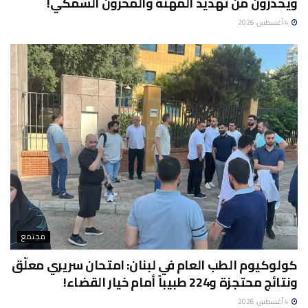
ويحذرون من تهديد المهنة والمخزون السمكي!
4 أغسطس، 2026
مجتمع
كولوكيوم الطب العام في لبنان: امتحان سريري معلّق
ونتائج محتجزة و224 طبيباً أمام خيار القضاء!
4 أغسطس، 2026