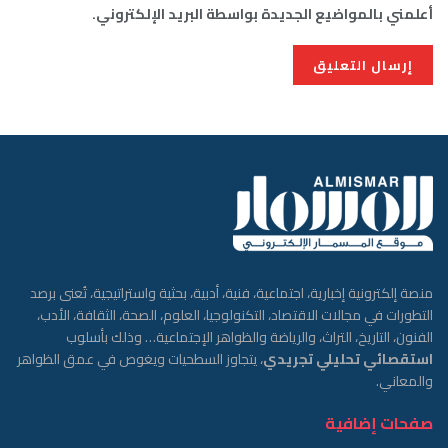
أعلمني بالمواضيع الجديدة بواسطة البريد الإلكتروني.
منصة إلكترونية إخبارية، اجتماعية، فنية، أدبية، بحثية واستراتيجية، تُعنى برصد
التطورات في مجالات الاقتصاد، التكنولوجيا، العلوم، الصحة، الثقافة، الأدب،
الفنون، التاريخ، التراث، والرياضة والظواهر الإجتماعية… وذلك بأسلوب
استقصائي تحليلي تجريدي
، يتجاوز السطحيات ويغوص في عمق الظواهر
والمعاني.
صفحات إضافية