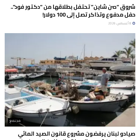
شروق “صن شاين” تحتفل بطلاقها من “دكتور فود”..
حفل مدفوع وتذاكر تصل إلى 100 دولار!
8 أغسطس، 2026
مجتمع
صيادو لبنان يرفضون مشروع قانون الصيد المائي