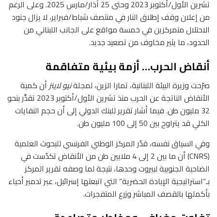
تشرين الأول/أكتوبر 2023 وحتى 25 آذار/مارس 2025. وعلى الرغم
من إعلان وقف إطلاق النار في منتصف شباط/فبراير، لا يزال جنود
الاحتلال متمركزين في خمسة مواقع على الجانب اللبناني من
الحدود، ما يثير مخاوف من تصعيد جديد.
أنقاض الحرب… أزمة بيئية متفاقمة
صرّحت وزيرة البيئة اللبنانية، تمارا الزين، لمجلة
نيو لاينز
أن كمية
الأنقاض الناتجة عن الحرب منذ تشرين الأول/أكتوبر 2023 تقدَّر بنحو
32 مليون طن. فيما أشار تقرير للبنك الدولي إلى أن حجم النفايات
الكلي قد يتراوح بين 50 إلى 100 مليون طن.
وفي السياق نفسه، قدّر المركز الوطني الفرنسي للبحوث العلمية
(CNRS) أن ما بين 2 إلى 4 ملايين طن من الأنقاض تكدّست في
الضاحية الجنوبية لبيروت وحدها، نتيجة لما وصفه تقرير المركز
بـ”استراتيجية الإبادة الحضرية” التي اتبعتها إسرائيل، عبر تدمير أحياء
بأكملها بالقصف المباشر وزرع المتفجرات.