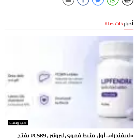
أخبار
ذات صلة
طب وصحة
«ليبفندرا».. أول مثبط فموي لبروتين PCSK9 يفتح