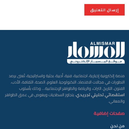
منصة إلكترونية إخبارية، اجتماعية، فنية، أدبية، بحثية واستراتيجية، تُعنى برصد
التطورات في مجالات الاقتصاد، التكنولوجيا، العلوم، الصحة، الثقافة، الأدب،
الفنون، التاريخ، التراث، والرياضة والظواهر الإجتماعية… وذلك بأسلوب
استقصائي تحليلي تجريدي
، يتجاوز السطحيات ويغوص في عمق الظواهر
والمعاني.
صفحات إضافية
من نحن