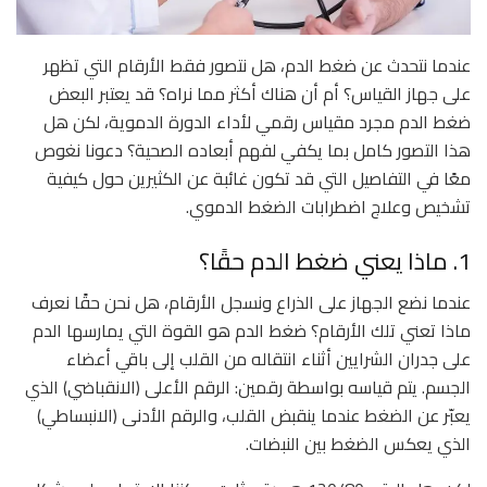
عندما نتحدث عن ضغط الدم، هل نتصور فقط الأرقام التي تظهر
على جهاز القياس؟ أم أن هناك أكثر مما نراه؟ قد يعتبر البعض
ضغط الدم مجرد مقياس رقمي لأداء الدورة الدموية، لكن هل
هذا التصور كامل بما يكفي لفهم أبعاده الصحية؟ دعونا نغوص
معًا في التفاصيل التي قد تكون غائبة عن الكثيرين حول كيفية
تشخيص وعلاج اضطرابات الضغط الدموي.
1. ماذا يعني ضغط الدم حقًا؟
عندما نضع الجهاز على الذراع ونسجل الأرقام، هل نحن حقًا نعرف
ماذا تعني تلك الأرقام؟ ضغط الدم هو القوة التي يمارسها الدم
على جدران الشرايين أثناء انتقاله من القلب إلى باقي أعضاء
الجسم. يتم قياسه بواسطة رقمين: الرقم الأعلى (الانقباضي) الذي
يعبّر عن الضغط عندما ينقبض القلب، والرقم الأدنى (الانبساطي)
الذي يعكس الضغط بين النبضات.