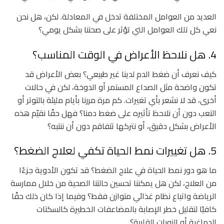
العديد من العوامل المختلفة تدخل في المعادلة. لكن، هل نحن
نعي كل تلك العوامل التي تؤثر على صحتنا بشكل يومي؟
4. هل نلاحظ الأعراض في الوقت المناسب؟
كيف نعرف أن ضغط الدم لدينا غير طبيعي؟ بعض الأعراض قد
تكون واضحة مثل الصداع المستمر أو الدوخة، لكن في حالات
أخرى، قد لا نشعر بأي تغيرات. كم مرة مررنا بأيام مليئة بالتوتر أو
التعب دون أن نلاحظ تأثيره على ضغط دمنا؟ فهل حقًا نقيّم هذه
الأعراض بشكل دقيق، أو نتركها تتفاقم دون أن ننتبه؟
5. هل تغييرات نمط الحياة تكفي لعلاج الضغط؟
ما هو دور نمط الحياة في علاج الضغط؟ قد تكون الأدوية جزءًا
من العلاج، لكن هل يمكننا تحسين حالتنا الصحية من خلال ممارسة
الرياضة واتباع نظام غذائي متوازن فقط؟ وفيما إذا كان ذلك حقًا
كافيًا لتقليل خطر الإصابة بالمضاعفات الخطيرة كالسكتات
الدماغية أو النوبات القلبية؟