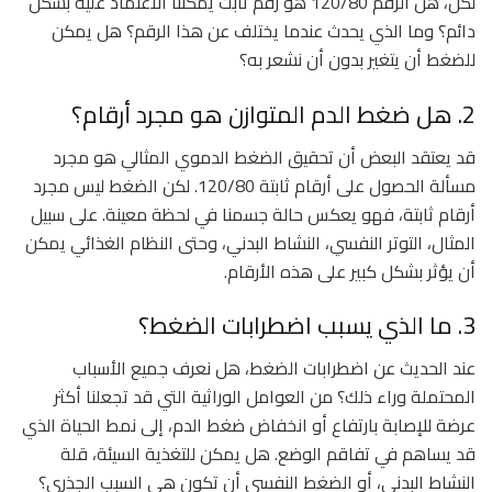
لكن، هل الرقم 120/80 هو رقم ثابت يمكننا الاعتماد عليه بشكل
دائم؟ وما الذي يحدث عندما يختلف عن هذا الرقم؟ هل يمكن
للضغط أن يتغير بدون أن نشعر به؟
2. هل ضغط الدم المتوازن هو مجرد أرقام؟
قد يعتقد البعض أن تحقيق الضغط الدموي المثالي هو مجرد
مسألة الحصول على أرقام ثابتة 120/80. لكن الضغط ليس مجرد
أرقام ثابتة، فهو يعكس حالة جسمنا في لحظة معينة. على سبيل
المثال، التوتر النفسي، النشاط البدني، وحتى النظام الغذائي يمكن
أن يؤثر بشكل كبير على هذه الأرقام.
3. ما الذي يسبب اضطرابات الضغط؟
عند الحديث عن اضطرابات الضغط، هل نعرف جميع الأسباب
المحتملة وراء ذلك؟ من العوامل الوراثية التي قد تجعلنا أكثر
عرضة للإصابة بارتفاع أو انخفاض ضغط الدم، إلى نمط الحياة الذي
قد يساهم في تفاقم الوضع. هل يمكن للتغذية السيئة، قلة
النشاط البدني، أو الضغط النفسي أن تكون هي السبب الجذري؟