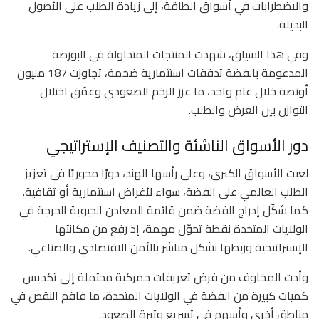
والاضطرابات في أسواق الطاقة، إلى زيادة الطلب على الأصول
البديلة.
وفي هذا السياق، شهدت المنتجات المتداولة في البورصة
المدعومة بالفضة تدفقات استثمارية ضخمة، تجاوزت 187 مليون
أونصة خلال عام واحد، ما عزز الزخم الصعودي وعمّق اختلال
التوازن بين العرض والطلب.
دور الأسواق الناشئة والتصنيف الإستراتيجي
لعبت الأسواق الكبرى، وعلى رأسها الهند، دورًا محوريًا في تعزيز
الطلب العالمي على الفضة، سواء لأغراض استثمارية أو ثقافية.
كما شكّل إدراج الفضة ضمن قائمة المعادن الحيوية الحرجة في
الولايات المتحدة نقطة تحوّل مهمة، إذ رفع من مكانتها
الإستراتيجية وربطها بشكل مباشر بالأمن الاقتصادي والصناعي.
وأدت المخاوف من فرض تعريفات جمركية محتملة إلى تكديس
كميات كبيرة من الفضة في الولايات المتحدة، ما فاقم النقص في
مناطق أخرى وأسهم في تسريع وتيرة الصعود.