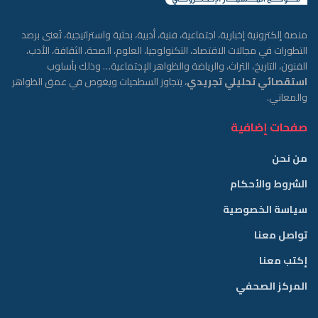
منصة إلكترونية إخبارية، اجتماعية، فنية، أدبية، بحثية واستراتيجية، تُعنى برصد
التطورات في مجالات الاقتصاد، التكنولوجيا، العلوم، الصحة، الثقافة، الأدب،
الفنون، التاريخ، التراث، والرياضة والظواهر الإجتماعية… وذلك بأسلوب
استقصائي تحليلي تجريدي
، يتجاوز السطحيات ويغوص في عمق الظواهر
والمعاني.
صفحات إضافية
من نحن
الشروط والأحكام
سياسة الخصوصية
تواصل معنا
إكتب معنا
المركز الصحفي