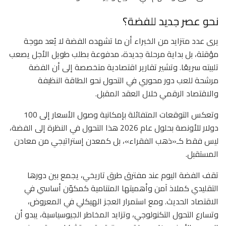
نحو عصر جديد للفضة؟
يرى عدد متزايد من الخبراء أن ما تشهده الفضة لا يُعد موجة
مؤقتة، بل بداية مرحلة جديدة، مدفوعة بطلب طويل الأجل يصعب
تلبيته سريعًا. وتشير تقارير اقتصادية متخصصة إلى أن الفضة
مرشحة للعب دور محوري في التحول نحو الطاقة النظيفة
والاقتصاد الرقمي خلال العقد المقبل.
وتعكس التوقعات المتفائلة بإمكانية وصول الأسعار إلى 100
دولار للأونصة بحلول عام 2026 هذا التحول في النظرة إلى الفضة،
ليس فقط كـ«ذهب الفقراء»، بل كمعدن إستراتيجي من معادن
المستقبل.
تقف الفضة اليوم عند مفترق طرق تاريخي، يجمع بين دورها
التقليدي كملاذ آمن وأهميتها المتنامية كمكوّن أساسي في
الاقتصاد الحديث. ومع استمرار العجز الهيكلي في المعروض،
وتسارع التحول التكنولوجي، وتزايد المخاطر الجيوسياسية، يبدو أن