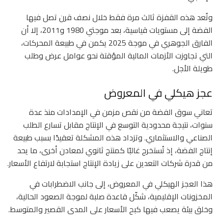
وتُعد هذه القفزة ثالث مرة فقط خلال نصف قرن تصل فيها
الفضة إلى مستويات قياسية، بعد موجتي 1980 و2011، إلا أن
الفارق الجوهري في موجة 2025 يكمن في طبيعة المحركات،
التي تجاوزت الأزمات المالية المؤقتة نحو عوامل عرض وطلب
طويلة الأجل.
عجز هيكلي في المعروض
تعاني سوق الفضة من نقص مزمن في الإمدادات منذ عدة
سنوات، نتيجة محدودية التوسع في الإنتاج مقابل تسارع الطلب
الصناعي والاستثماري. وتزداد هذه المشكلة تعقيدًا بسبب طبيعة
إنتاج الفضة، إذ تُستخرج غالبًا كمنتج ثانوي لمعادن أخرى، ما يحد
من قدرة شركات التعدين على زيادة الإنتاج استجابة لارتفاع الأسعار.
هذا العجز الهيكلي في المعروض، إلى جانب الاضطرابات في
المخزونات الإقليمية، شكّل قاعدة صلبة لموجة الصعود الحالية،
وخلق بيئة يصعب فيها كبح الأسعار على المدى القصير والمتوسط.