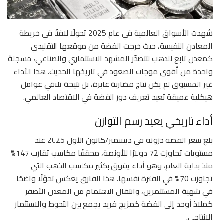
شهدت الأسواق العالمية في عام 2025 تحولًا لافتًا في خريطة
المعادن النفيسة، حيث خرجت الفضة من موقعها التقليدي
كمعدن تابع للذهب لتتصدّر المشهد الاستثماري والصناعي، مسجلةً
واحدة من أقوى موجات الصعود في تاريخها الحديث. هذا الأداء
غير المسبوق لم يكن نتاج مضاربة عابرة، بل نتيجة تلاقي عوامل
هيكلية عميقة تعيد تعريف دور الفضة في الاقتصاد العالمي.
أداء تاريخي يعيد رسم التوازن
بلغ سعر الفضة ذروته في ديسمبر/كانون الأول 2025 عند
مستويات تجاوزت 72 دولارًا للأونصة، محققًا مكاسب تقارب 147%
منذ بداية العام، وهو أداء يفوق بكثير مكاسب الذهب التي
تجاوزت 70% في الفترة نفسها. هذا الفارق يعكس تحوّلًا واضحًا
في شهية المستثمرين، وانتقال الاهتمام من المعدن الأصفر
كملاذ أوحد إلى الفضة كمزيج فريد يجمع بين التحوط والاستثمار
الإنتاجي.