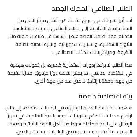
الطلب الصناعي: المحرك الجديد
أحد أبرز التحولات في سوق الفضة هو انتقال مركز الثقل من
الاستخدامات التقليدية إلى الطلب الصناعي المرتبط بالتكنولوجيا
الحديثة. فقد أصبحت الفضة عنصرًا أساسيًا في صناعات حيوية مثل
الألواح الشمسية، والسيارات الكهربائية، والبنية التحتية للطاقة
النظيفة، ومراكز بيانات الذكاء الاصطناعي.
هذا الطلب لا يرتبط بدورات استثمارية قصيرة، بل بتحولات هيكلية
في الاقتصاد العالمي، ما يمنح الفضة دورًا مزدوجًا: مخزنًا للقيمة
من جهة، ومكوّنًا إنتاجيًا لا غنى عنه من جهة أخرى.
بيئة اقتصادية داعمة
ساهمت السياسة النقدية التيسيرية في الولايات المتحدة، إلى جانب
ارتفاع معدلات التضخم والتوترات الجيوسياسية العالمية، في تعزيز
الإقبال على الفضة كأداة تحوط ضد تآكل القوة الشرائية وضعف
الدولار. كما أدت الحرب التجارية بين الولايات المتحدة والصين،