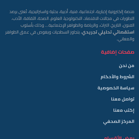
منصة إلكترونية إخبارية، اجتماعية، فنية، أدبية، بحثية واستراتيجية، تُعنى برصد
التطورات في مجالات الاقتصاد، التكنولوجيا، العلوم، الصحة، الثقافة، الأدب،
الفنون، التاريخ، التراث، والرياضة والظواهر الإجتماعية… وذلك بأسلوب
استقصائي تحليلي تجريدي
، يتجاوز السطحيات ويغوص في عمق الظواهر
والمعاني.
صفحات إضافية
من نحن
الشروط والأحكام
سياسة الخصوصية
تواصل معنا
إكتب معنا
المركز الصحفي
بعض الأقسام