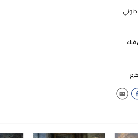
جنوني
ل فيك
كرم