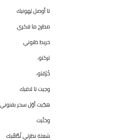
تا أوصل لهونيك
مطرح ما فكري
خربط ظنوني
تركتو،
خْزَقتو،
وجيت تا لاقيك
هجّيت أوّل سحر بفنوني
وخلّيت
شعلة نظرتي تْطَّفّيك