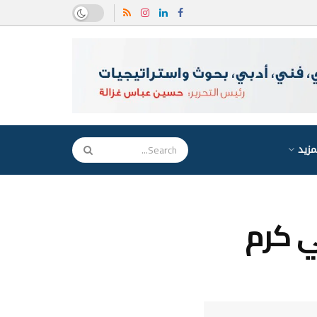
مزيد
ي كرم