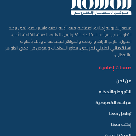
منصة إلكترونية إخبارية، اجتماعية، فنية، أدبية، بحثية واستراتيجية، تُعنى برصد
التطورات في مجالات الاقتصاد، التكنولوجيا، العلوم، الصحة، الثقافة، الأدب،
الفنون، التاريخ، التراث، والرياضة والظواهر الإجتماعية… وذلك بأسلوب
استقصائي تحليلي تجريدي
، يتجاوز السطحيات ويغوص في عمق الظواهر
والمعاني.
صفحات إضافية
من نحن
الشروط والأحكام
سياسة الخصوصية
تواصل معنا
إكتب معنا
المركز الصحفي