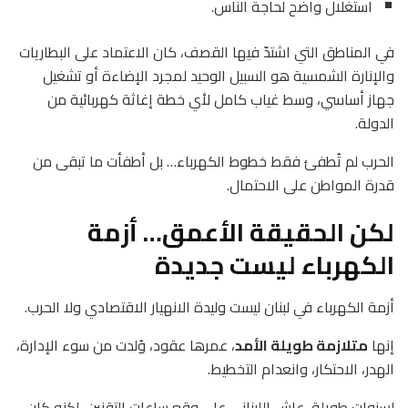
استغلال واضح لحاجة الناس.
في المناطق التي اشتدّ فيها القصف، كان الاعتماد على البطاريات
والإنارة الشمسية هو السبيل الوحيد لمجرد الإضاءة أو تشغيل
جهاز أساسي، وسط غياب كامل لأي خطة إغاثة كهربائية من
الدولة.
الحرب لم تُطفئ فقط خطوط الكهرباء… بل أطفأت ما تبقى من
قدرة المواطن على الاحتمال.
لكن الحقيقة الأعمق… أزمة
الكهرباء ليست جديدة
أزمة الكهرباء في لبنان ليست وليدة الانهيار الاقتصادي ولا الحرب.
إنها
متلازمة طويلة الأمد
، عمرها عقود، وُلدت من سوء الإدارة،
الهدر، الاحتكار، وانعدام التخطيط.
لسنوات طويلة، عاش اللبناني على وقع ساعات التقنين، لكنه كان