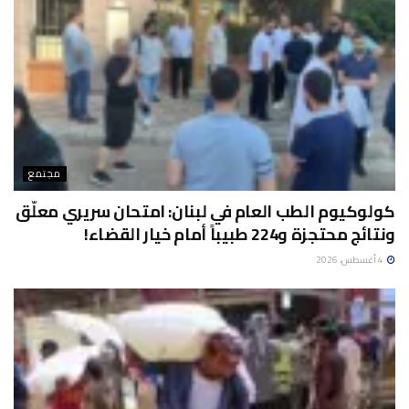
مجتمع
كولوكيوم الطب العام في لبنان: امتحان سريري معلّق
ونتائج محتجزة و224 طبيباً أمام خيار القضاء!
4 أغسطس، 2026