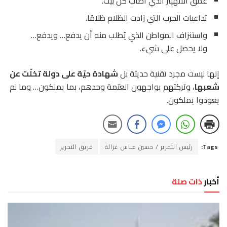
عمق الانهيار الذي أصاب كل بيت.
تداعيات الحرب التي زادت الظلام ظلامًا.
واستنزاف المواطن الذي يُطلب منه أن يدفع… ويدفع…
ولا يحصل على شيء.
إنها ليست مجرد تقنية حديثة بل
شهادة حيّة على دولة تخلّت عن
شعبها
، وتركتهم يواجهون العتمة وحدهم، بما يملكون… وما لم
يعودوا يملكون.
Tags:
رئيس التحرير / حسين عباس غزالة
فريق التحرير
أخبار
ذات صلة