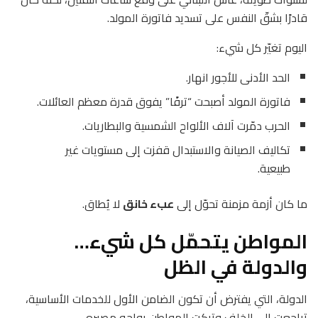
قادرًا بشقّ النفس على تسديد فاتورة المولد.
اليوم تغيّر كل شيء:
الحد الأدنى للأجور انهار.
فاتورة المولد أصبحت “ترفًا” يفوق قدرة معظم العائلات.
الحرب دمّرت آلاف الألواح الشمسية والبطاريات.
تكاليف الصيانة والاستبدال قفزت إلى مستويات غير
طبيعية.
ما كان أزمة مزمنة تحوّل إلى
عبء خانق
لا يُطاق.
المواطن يتحمّل كل شيء…
والدولة في الظل
الدولة، التي يفترض أن تكون الضامن الأول للخدمات الأساسية،
تراجعت إلى الخلف وتركت المواطن يواجه مصيره.