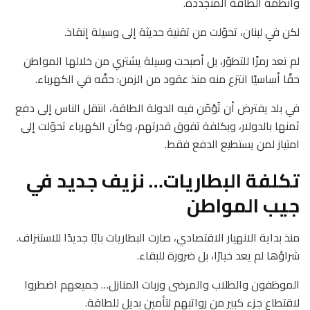
وأنظمة الطاقة المتجددة.
لكن في لبنان، تحوّلت من تقنية حديثة إلى وسيلة إنقاذ.
لم تعد رمزًا للتطوّر، بل أصبحت وسيلة يشتري من خلالها المواطن
حقًا أساسيًا انتزع منه منذ عقود من الزمن: حقّه في الكهرباء.
في بلد يفترض أن تُؤمّن فيه الدولة الطاقة، انتقل الناس إلى دفع
ثمنها بالدولار، وبكلفة تفوق قدرتهم، وكأن الكهرباء تحوّلت إلى
امتياز لمن يستطيع الدفع فقط.
تكلفة البطاريات… نزيف جديد في
جيب المواطن
منذ بداية الانهيار الاقتصادي، صارت البطاريات بابًا جديدًا للاستنزاف.
شراؤها لم يعد خيارًا، بل ضرورة للبقاء.
الموظفون والطلاب والمرضى وربات المنازل… جميعهم اضطروا
لاقتطاع جزء كبير من رواتبهم لتأمين بديل للطاقة.