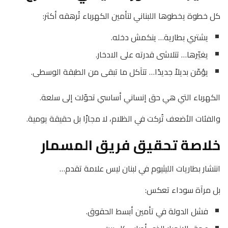
كل خطوة يخطوها اللبناني لتأمين الكهرباء تُرهقه أكثر:
يشتري بطارية… ينكمش دخله.
يغيّرها… تتلاشى قدرته على الادخار.
يؤمّن بديلاً جديدًا… تتآكل ما تبقى من الطبقة الوسطى.
الكهرباء التي هي حق إنساني أساسي تحوّلت إلى سلعة.
والفئات الأضعف تُركت في الظلام، لا مجازًا بل حقيقة يومية.
خلاصة تحقيق فريق المسمار
انتشار بطاريات الليثيوم في لبنان ليس علامة تقدم…
بل مرآة سوداء تعكس:
فشل الدولة في تأمين أبسط الحقوق.