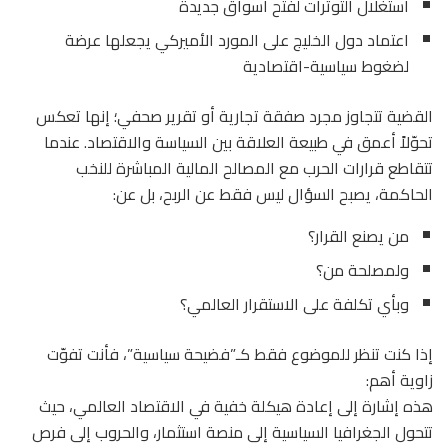
استغلال التوترات لفتح أسواق جديدة
اعتماد دول الخليج على المورد الأميركي يجعلها عرضة
لضغوط سياسية-اقتصادية
القضية تتجاوز مجرد صفقة تجارية أو تقرير صحفي؛ إنها تعكس
تحوّلاً أعمق في طبيعة العلاقة بين السياسة والاقتصاد. عندما
تتقاطع قرارات الحرب مع المصالح المالية المباشرة للنخب
الحاكمة، يصبح السؤال ليس فقط عن الربح، بل عن:
من يصنع القرار؟
ولمصلحة من؟
وبأي تكلفة على الاستقرار العالمي؟
إذا كنت تنظر للموضوع فقط كـ”فضيحة سياسية”، فأنت تفوّت
زاوية أهم:
هذه إشارة إلى إعادة هيكلة خفية في الاقتصاد العالمي، حيث
تتحول الجغرافيا السياسية إلى منصة استثمار، والحروب إلى فرص