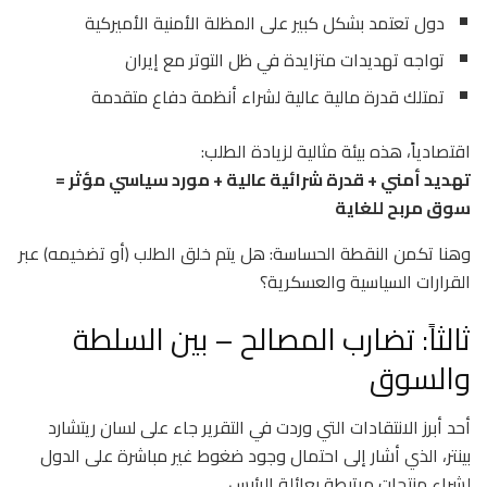
دول تعتمد بشكل كبير على المظلة الأمنية الأميركية
تواجه تهديدات متزايدة في ظل التوتر مع
إيران
تمتلك قدرة مالية عالية لشراء أنظمة دفاع متقدمة
اقتصادياً، هذه بيئة مثالية لزيادة الطلب:
تهديد أمني + قدرة شرائية عالية + مورد سياسي مؤثر =
سوق مربح للغاية
وهنا تكمن النقطة الحساسة: هل يتم خلق الطلب (أو تضخيمه) عبر
القرارات السياسية والعسكرية؟
ثالثاً: تضارب المصالح – بين السلطة
والسوق
أحد أبرز الانتقادات التي وردت في التقرير جاء على لسان
ريتشارد
بينتر
، الذي أشار إلى احتمال وجود ضغوط غير مباشرة على الدول
لشراء منتجات مرتبطة بعائلة الرئيس.