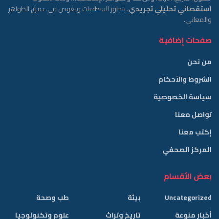
استقصائي تحليلي تجريدي
، يتجاوز السطحيات ويغوص في عمق الظواهر
والمعاني.
صفحات إضافية
من نحن
الشروط والأحكام
سياسة الخصوصية
تواصل معنا
إكتب معنا
المركز الصحفي
بعض الأقسام
Uncategorized
بيئة
طب وصحة
أخبار منوعة
تاريخ وتراث
علوم وتكنولوجيا