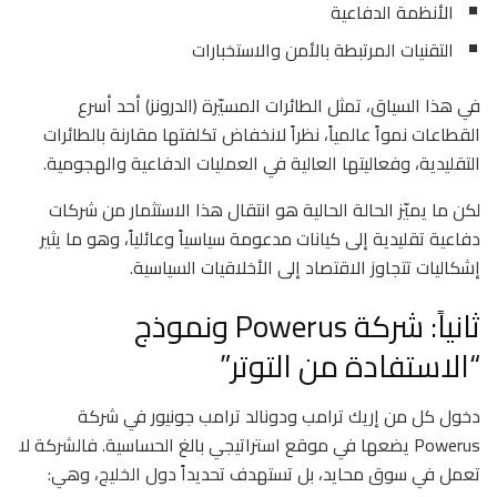
الأنظمة الدفاعية
التقنيات المرتبطة بالأمن والاستخبارات
في هذا السياق، تمثل الطائرات المسيّرة (الدرونز) أحد أسرع
القطاعات نمواً عالمياً، نظراً لانخفاض تكلفتها مقارنة بالطائرات
التقليدية، وفعاليتها العالية في العمليات الدفاعية والهجومية.
لكن ما يميّز الحالة الحالية هو انتقال هذا الاستثمار من شركات
دفاعية تقليدية إلى كيانات مدعومة سياسياً وعائلياً، وهو ما يثير
إشكاليات تتجاوز الاقتصاد إلى الأخلاقيات السياسية.
ثانياً: شركة Powerus ونموذج
“الاستفادة من التوتر”
دخول كل من
إريك ترامب
و
دونالد ترامب جونيور
في شركة
Powerus يضعها في موقع استراتيجي بالغ الحساسية. فالشركة لا
تعمل في سوق محايد، بل تستهدف تحديداً دول الخليج، وهي: