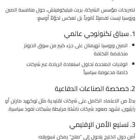
تصريحات مؤسس الشركة،
بريت فيليكوفيتش
، حول منافسة الصين
وروسيا ليست تفصيلاً ثانوياً. بل تعكس تحوّلاً أوسع:
1. سباق تكنولوجي عالمي
الصين
و
روسيا
تهيمنان على جزء كبير من سوق الدرونز
منخفضة التكلفة
الولايات المتحدة تحاول استعادة الريادة عبر شركات
خاصة مدعومة سياسياً
2. خصخصة الصناعات الدفاعية
بدلاً من الاعتماد الكامل على شركات تقليدية مثل لوكهيد مارتن أو
رايثيون، نشهد صعود شركات ناشئة مرتبطة بشبكات نفوذ سياسية.
3. تسليع الأمن الإقليمي
أمن دول الخليج يتحول إلى “منتج” يمكن تسويقه: