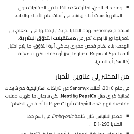
ومنذ ذلك الحين، تكاثرت هذه الخلايا في المختبرات حول
العالم وأصبحت أداة روتينية في أبحاث علم الأحياء والطب.
استخدام Senomyx لهذه الخلايا لم يكن لإدخالها في الطعام، بل
لتعديلها وراثيًا بحيث تعبر عن
مستقبلات التذوّق البشرية
.
الهدف: بناء نظام فحص مخبري يحاكي آلية التذوّق، ما يتيح اختبار
آلاف المركبات سريعًا لاختيار ما يعزز أو يخفف نكهات معيّنة
(كالسكر أو الملح).
من المختبر إلى عناوين الأخبار
في عام 2010، أعلنت Senomyx عن شراكات استراتيجية مع شركات
غذائية كبرى مثل
PepsiCo
و
Nestlé
. لكن سرعان ما ظهرت حملات
مقاطعة تتهم هذه الشركات بأنها “تضع خلايا أجنة في الطعام”.
مصدر الالتباس كان كلمة
Embryonic
في اسم خط
الخلايا HEK-293.
منظمات معارضة للإجهاض ضخّمت الرواية، لتتحول من