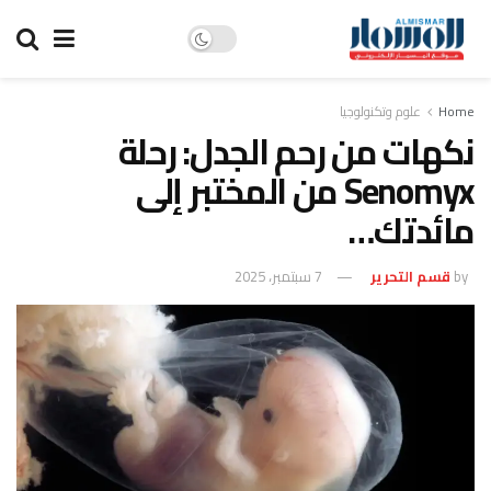
Home
علوم وتكنولوجيا
نكهات من رحم الجدل: رحلة
Senomyx من المختبر إلى
مائدتك…
by
قسم التحرير
7 سبتمبر، 2025