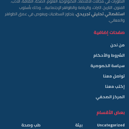
التطورات في مجالات الاقتصاد، التكنولوجيا، العلوم، الصحة، الثقافة، الأدب،
الفنون، التاريخ، التراث، والرياضة والظواهر الإجتماعية… وذلك بأسلوب
استقصائي تحليلي تجريدي
، يتجاوز السطحيات ويغوص في عمق الظواهر
والمعاني.
صفحات إضافية
من نحن
الشروط والأحكام
سياسة الخصوصية
تواصل معنا
إكتب معنا
المركز الصحفي
بعض الأقسام
Uncategorized
بيئة
طب وصحة