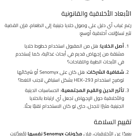
الأبعاد الأخلاقية والقانونية
رغم غياب أي دليل على وصول خلايا جنينية إلى الطعام، فإن القضية
تثير تساؤلات أخلاقية أوسع:
أصل الخلايا
: هل من المقبول استخدام خطوط خلايا
مشتقة من إجهاض قديم في أبحاث غذائية، كما يُستخدم
في الأبحاث الطبية واللقاحات؟
شفافية الشركات
: هل كان على Senomyx أو شركائها
توضيح استخدام HEK-293 بشكل استباقي لتجنب اللغط؟
تأثير الدين والقيم المجتمعية
: الحساسيات الدينية
والأخلاقية حول الإجهاض تجعل أي ارتباط بالخلايا
الجنينية مثيرًا للجدل، حتى لو كان الاستخدام تقنيًا بحتًا.
تقييم السلامة
بعيدًا عن الأخلاقيات، فإن
مكونات Senomyx نفسها
(مُعدّلات