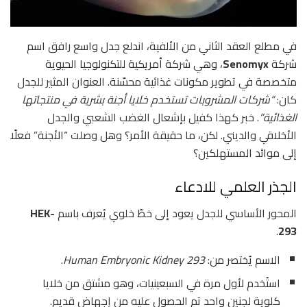
في مطلع العقد الثاني من الألفية، اندلع جدل واسع رافق اسم
شركة
Senomyx
، وهي شركة أمريكية للتكنولوجيا الحيوية
متخصصة في تطوير مكونات غذائية محسّنة. العنوان المثير للجدل
كان:
“شركات المشروبات تستخدم خلايا أجنة بشرية في منتجاتها
الغذائية”
. خبر كهذا كفيل بإشعال الغضب الشعبي والجدل
الأخلاقي والديني. لكن، ما حقيقة الأمر؟ وهل وصلت “الأجنة” فعلًا
إلى موائد المستهلكين؟
الجذر العلمي للادعاء
المحور الأساسي للجدل يعود إلى خطّ خلوي يُعرف باسم
HEK-
.
293
الاسم يُختصر من:
Human Embryonic Kidney 293
.
استُخدم لأول مرة في السبعينيات، وهو مشتق من خلايا
كلوية لجنين واحد تم الحصول عليه من إجهاض قديم.