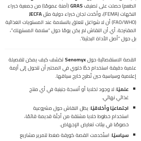
الطعم) حصلت على تصنيف
GRAS
(آمنة عمومًا) من جمعية خبراء
النكهات (FEMA)، وأكدت لجان خبراء دولية مثل
JECFA
(FAO/WHO) أن لا شواغل تتعلق بالسلامة عند المستويات الغذائية
المقترحة. أي أن النقاش لم يكن يومًا حول “سلامة المستهلك”،
بل حول “أصل الأداة البحثية”.
القصة الاستقصائية حول
Senomyx
تكشف كيف يمكن لتفصيلة
علمية دقيقة استخدام خطّ خلوي في المختبر أن تتحول إلى أزمة
إعلامية وسياسية حين تُطرح خارج سياقها.
علميًا
: لا وجود لخلايا أو أنسجة جنينية في أي منتج
غذائي نهائي.
اجتماعيًا وأخلاقيًا
: يظل النقاش حول مشروعية
استخدام خطوط خلايا مشتقة من أجنّة قديمة قائمًا،
خصوصًا في بيئات تعارض الإجهاض.
سياسيًا
: استُخدمت القصة كورقة ضغط لتمرير مشاريع