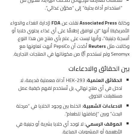
“استخدام أداة بحثية” إلى “مكوّن غذائي”.
وكالة
Associated Press
نقلت عن
FDA
(إدارة الغذاء والدواء
الأمريكية) أنها “لن توافق إطلاقًا على أي غذاء يحتوي خلايا أو
أنسجة جنينية”، وأنها ليست على علم بأي منتج من هذا النوع.
وكالات مثل
Reuters
أكدت أن PepsiCo أنهت تعاونها مع
Senomyx ولم تستخدم أيًّا من مكوناتها في المنتجات التجارية.
بين الحقائق والادعاءات
الحقائق العلمية
: HEK-293 أداة معملية قديمة، لا
تدخل في أي منتج نهائي، بل تُستخدم لفهم كيفية عمل
مستقبلات التذوق.
الادعاءات الشعبية
: الخلط بين وجود الخلايا في “مرحلة
البحث” وبين “إضافتها للطعام”.
الموقف الرسمي
: لا توجد أي خلايا بشرية أو جنينية في
الأطعمة أو المشروبات المباعة.