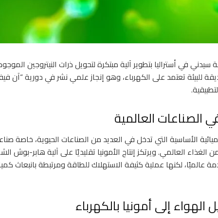
يدني في أستراليا بتطوير آلية مبتكرة لتحويل ذرات النيتروجين الموجو
ديقة للبيئة تعتمد على الكهرباء، وهو إنجاز علمي نشر في دورية “آن فيفا
طبيقية.
ي الصناعات العالمية
يميائية الأساسية التي تدخل في العديد من الصناعات الحيوية، خاصة صناعة
 في إنتاج نحو 50% من الغذاء العالمي. ويرتكز إنتاج الأمونيا تقليديًا على آلية هابر-بوش
دمة عالميًا، لكنها عملية كثيفة الاستهلاك للطاقة ومرتبطة بانبعاث كمي
ل الهواء إلى أمونيا بالكهرباء