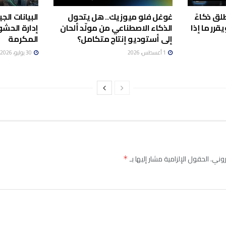
لق ذكاءً
غوغل فلو ميوزيك.. هل يتحول
البيانات ال
قرر ما إذا
الذكاء الاصطناعي من مولّد ألحان
إدارة الحش
إلى أستوديو إنتاج متكامل؟
المكرمة
1 أغسطس، 2026
30 يوليو، 2026
روني.
الحقول الإلزامية مشار إليها بـ
*