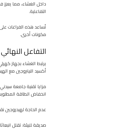
داخل الغشاء، مما يعزز فع
التفاعلية.
تُساعد هذه الفراغات على
مكونات أخرى.
التفاعل النهائي ل
يرتبط الغشاء بجهاز كهرلي 
أكسيد النيتروجين مع الهيد
مزايا تقنية جامعة سيدني 
انخفاض الطاقة المطلوبة: 
عدم الحاجة لهيدروجين نق
صديقة للبيئة: تقلل انبعا