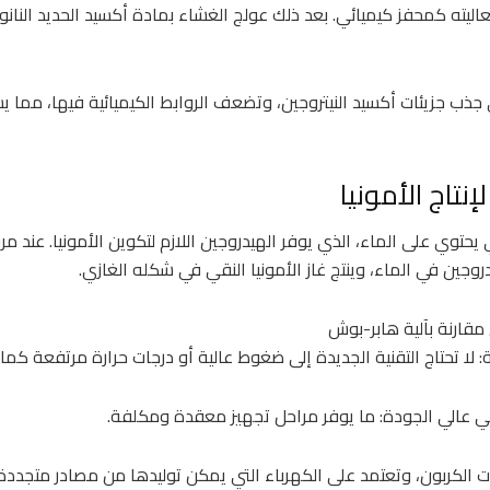
اليته كمحفز كيميائي. بعد ذلك عولج الغشاء بمادة أكسيد الحديد النانو
 جذب جزيئات أكسيد النيتروجين، وتضعف الروابط الكيميائية فيها، مما 
إنتاج الأمونيا
يحتوي على الماء، الذي يوفر الهيدروجين اللازم لتكوين الأمونيا. عند مرور
روجين في الماء، وينتج غاز الأمونيا النقي في شكله الغازي.
مقارنة بآلية هابر-بوش
لا تحتاج التقنية الجديدة إلى ضغوط عالية أو درجات حرارة مرتفعة كم
ي عالي الجودة: ما يوفر مراحل تجهيز معقدة ومكلفة.
ثات الكربون، وتعتمد على الكهرباء التي يمكن توليدها من مصادر متجد