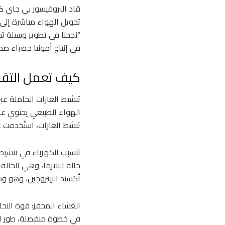
قاد البروفيسور بي جاي ك
تحويل الهواء مباشرة إلى 
“نجحنا في تطوير وسيلة تس
في إنتاج أمونيا خضراء صديق
كيف تعمل التقن
تنشيط الغازات الخاملة عبر 
الهواء الطبيعي يحتوي على
تنشط الغازات، استُخدمت عم
تتسبب الكهرباء في تنشيط 
حالة البلازما، وهي الحالة
أكسيد النيتروجين، وهو وس
الغشاء المحفز: قوة النحا
في خطوة منفصلة، طور الب