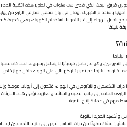
ولين فريق البحث الذي قضى ست سنوات في تطوير هذه التقنية الخضراء
أمونيا باستخدام الكهرباء. وقال في بيان صحفي صدر في الرابع من يوليو
مح بتحول الهواء إلى غاز الأمونيا باستخدام الكهرباء، وهي خطوة كبير
ة للبيئة.”
ية؟
البلازما
 النيتروجين، وهو غاز خامل كيميائيًا لا يتفاعل بسهولة. لمحاكاة عمليا
لية توليد البلازما عبر تمرير تيار كهربائي على الهواء داخل جهاز خاص.
ذرات الأكسجين والنيتروجين في الهواء، فتتحول إلى أيونات موجبة وإلك
 الرابعة للمادة إلى جانب الصلبة والسائلة والغازية. تؤدي هذه الجزيئات ا
يط مهم في عملية إنتاج الأمونيا.
س وأكسيد الحديد النانوية
احثون غشاءً مكونًا من ذرات النحاس، عُرض إلى بلازما الأكسجين لإحد