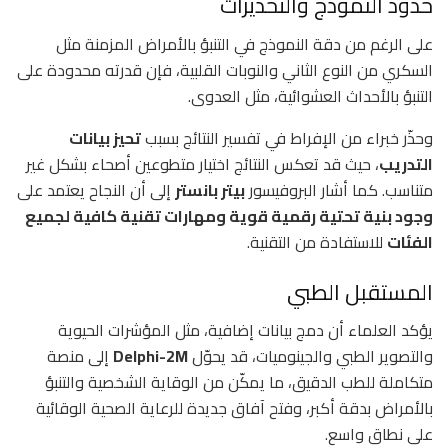
حدود النموذج والتحذيرات
على الرغم من دقة النموذج في التنبؤ بالأمراض المزمنة مثل
السكري من النوع الثاني والنوبات القلبية، فإن قدرته محدودة على
التنبؤ بالأحداث العشوائية، مثل العدوى.
وحذّر خبراء من الإفراط في تفسير النتائج بسبب
تحيز بيانات
التدريب
، حيث قد تعكس النتائج اختيار متطوعين أصحاء بشكل غير
متناسب. كما أشار البروفيسور
بيتر بانستر
إلى أن النجاح يعتمد على
وجود بنية تحتية رقمية قوية ومهارات تقنية كافية لجميع
الفئات
للاستفادة من التقنية.
المستقبل الطبي
يؤكد العلماء أن دمج بيانات إضافية، مثل المؤشرات الحيوية
والتصوير الطبي والجينوميات، قد يحوّل
Delphi-2M
إلى منصة
متكاملة للطب الدقيق، ما يمكّن من الوقاية الشخصية والتنبؤ
بالأمراض بدقة أكبر، وفتح آفاق جديدة للرعاية الصحية الوقائية
على نطاق واسع.