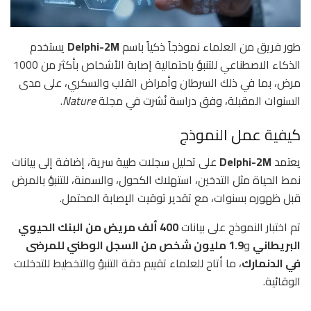
طور فريق من العلماء نموذجاً ذكياً باسم
Delphi-2M
يستخدم
الذكاء الاصطناعي للتنبؤ باحتمالية إصابة الأشخاص بأكثر من 1000
مرض، بما في ذلك السرطان وأمراض القلب والسكري، على مدى
السنوات المقبلة، وفق دراسة نُشرت في مجلة
Nature
.
كيفية عمل النموذج
يعتمد
Delphi-2M
على تحليل سجلات طبية سرية، إضافة إلى بيانات
نمط الحياة مثل التدخين، استهلاك الكحول، والسمنة، للتنبؤ بالمرض
قبل ظهوره بسنوات، مع تقدير توقيت الإصابة المحتمل.
تم اختبار النموذج على بيانات
400 ألف مريض من البنك الحيوي
البريطاني
و
1.9 مليون شخص من السجل الوطني للمرضى
في الدنمارك
، ما أتاح للعلماء تقييم دقة التنبؤ والتخطيط للتدخلات
الوقائية.