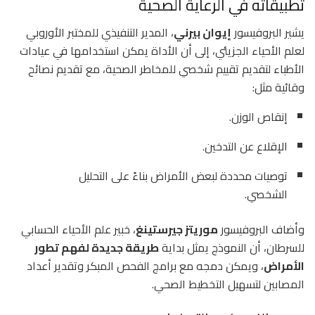
تطبيقاته في الرعاية الصحية
يشير البروفيسور
إيوان بيرني
، المدير التنفيذي للمختبر الأوروبي
لعلم الأحياء الجزيئي، إلى أن الأداة يمكن استخدامها في عيادات
الأطباء لتقديم تقييم شخصي للمخاطر الصحية، مع تقديم نصائح
وقائية مثل:
إنقاص الوزن.
الإقلاع عن التدخين.
توصيات محددة لبعض الأمراض بناءً على التحليل
الشخصي.
وأضاف البروفيسور
موريتز جيرستينغ
، خبير علم الأحياء الحسابي
للسرطان، أن النموذج يمثل بداية
طريقة جديدة لفهم تطور
الأمراض
، ويمكن دمجه مع برامج الفحص المبكر وتقدير أعداد
المصابين لتسهيل التخطيط الصحي.