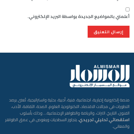
أعلمني بالمواضيع الجديدة بواسطة البريد الإلكتروني.
منصة إلكترونية إخبارية، اجتماعية، فنية، أدبية، بحثية واستراتيجية، تُعنى برصد
التطورات في مجالات الاقتصاد، التكنولوجيا، العلوم، الصحة، الثقافة، الأدب،
الفنون، التاريخ، التراث، والرياضة والظواهر الإجتماعية… وذلك بأسلوب
استقصائي تحليلي تجريدي
، يتجاوز السطحيات ويغوص في عمق الظواهر
والمعاني.