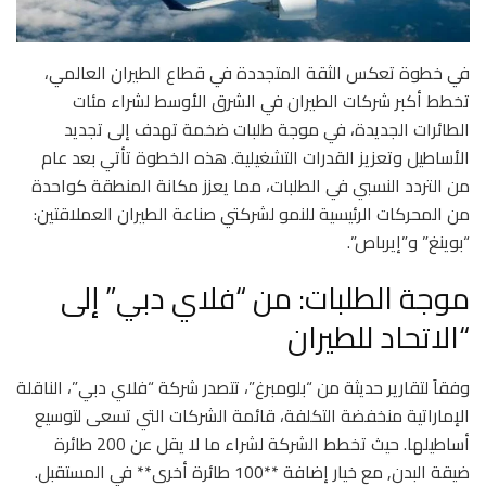
في خطوة تعكس الثقة المتجددة في قطاع الطيران العالمي،
تخطط أكبر شركات الطيران في الشرق الأوسط لشراء مئات
الطائرات الجديدة، في موجة طلبات ضخمة تهدف إلى تجديد
الأساطيل وتعزيز القدرات التشغيلية. هذه الخطوة تأتي بعد عام
من التردد النسبي في الطلبات، مما يعزز مكانة المنطقة كواحدة
من المحركات الرئيسية للنمو لشركتي صناعة الطيران العملاقتين:
“بوينغ” و”إيرباص”.
موجة الطلبات: من “فلاي دبي” إلى
“الاتحاد للطيران
وفقاً لتقارير حديثة من “بلومبرغ”، تتصدر شركة “فلاي دبي”، الناقلة
الإماراتية منخفضة التكلفة، قائمة الشركات التي تسعى لتوسيع
أساطيلها. حيث تخطط الشركة لشراء ما لا يقل عن 200 طائرة
ضيقة البدن, مع خيار إضافة **100 طائرة أخرى** في المستقبل.