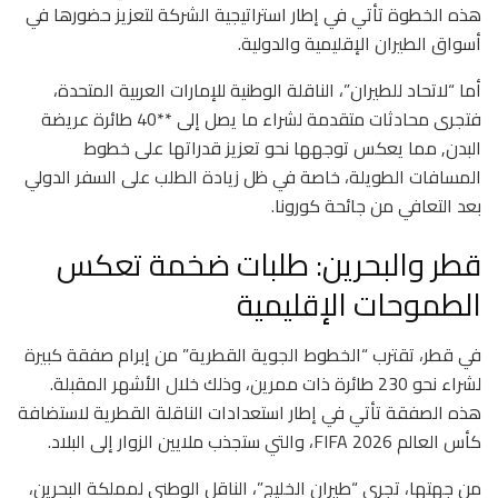
هذه الخطوة تأتي في إطار استراتيجية الشركة لتعزيز حضورها في
أسواق الطيران الإقليمية والدولية.
أما “لاتحاد للطيران”، الناقلة الوطنية للإمارات العربية المتحدة،
فتجرى محادثات متقدمة لشراء ما يصل إلى **40 طائرة عريضة
البدن, مما يعكس توجهها نحو تعزيز قدراتها على خطوط
المسافات الطويلة، خاصة في ظل زيادة الطلب على السفر الدولي
بعد التعافي من جائحة كورونا.
قطر والبحرين: طلبات ضخمة تعكس
الطموحات الإقليمية
في قطر، تقترب “الخطوط الجوية القطرية” من إبرام صفقة كبيرة
لشراء نحو 230 طائرة ذات ممرين، وذلك خلال الأشهر المقبلة.
هذه الصفقة تأتي في إطار استعدادات الناقلة القطرية لاستضافة
كأس العالم FIFA 2026، والتي ستجذب ملايين الزوار إلى البلاد.
من جهتها، تجري “طيران الخليج”، الناقل الوطني لمملكة البحرين،