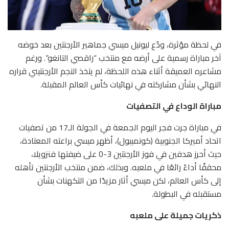
في لحظة مؤثرة، ودّع ليونيل ميسي جماهير الأرجنتين بعد خوضه
آخر مباراة رسمية على أرضه مع منتخب “راقصي التانغو”. ورغم
مشاعره العميقة أثناء هذه اللحظة، لم يتخذ النجم الأرجنتيني قراره
النهائي بشأن مشاركته في نهائيات كأس العالم المقبلة.
مباراة الوداع في التصفيات
في مباراة جرت فجر اليوم الجمعة في الجولة الـ17 من تصفيات
اتحاد أميركا الجنوبية (كونميبول)، أظهر ميسي براعته المعتادة،
حيث أحرز هدفين في فوز الأرجنتين 3-0 على ضيفتها فنزويلا،
محققًا أداءً رائعًا في ملعبه. وبذلك، ضمن منتخب الأرجنتين تأهله
إلى كأس العالم، لكن ميسي أثار مزيدًا من التكهنات بشأن
مستقبله في البطولة.
ذكريات جميلة على ملعبه