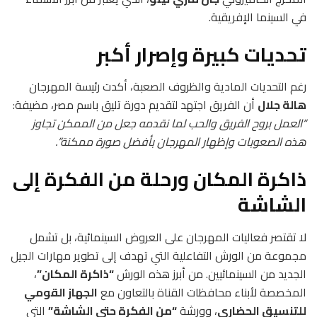
في السينما الإفريقية.
تحديات كبيرة وإصرار أكبر
رغم التحديات المادية والظروف الصعبة، أكدت رئيسة المهرجان
هالة جلال
أن الفريق اجتهد لتقديم دورة تليق باسم مصر، مضيفة:
“العمل بروح الفريق والحب لما نقدمه جعل من الممكن تجاوز
هذه الصعوبات وإظهار المهرجان بأفضل صورة ممكنة”.
ذاكرة المكان ورحلة من الفكرة إلى
الشاشة
لا تقتصر فعاليات المهرجان على العروض السينمائية، بل تشمل
مجموعة من الورش التفاعلية التي تهدف إلى تطوير مهارات الجيل
الجديد من السينمائيين. من أبرز هذه الورش
“ذاكرة المكان”
،
المخصصة لأبناء محافظات القناة بالتعاون مع
الجهاز القومي
للتنسيق الحضاري
، وورشة
“من الفكرة حتى الشاشة”
التي