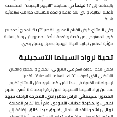
بالإضافة إلى
17 فيلماً
في مسابقة “النجوم الجديدة”، المخصصة
لأفلام الطلبة، والتي تعد منصة واعدة لاكتشاف مواهب سينمائية
شابة.
وفي الافتتاح، عُرض الفيلم المصري القصير
“ثريا”
للمخرج أحمد بدر
كرم، المستوحى من قصة واقعية، ليأخذ الجمهور في رحلة إنسانية
مؤثرة تعكس تجارب الحياة اليومية بصدق وعمق بصري.
تحية لرواد السينما التسجيلية
تحمل هذه الدورة اسم
علي الغزولي
، المخرج والمصور والفنان
التشكيلي الذي يُعرف بـ”شاعر السينما التسجيلية”، تقديراً
لإسهاماته الكبيرة في هذا الفن. كما شهد حفل الافتتاح تكريم
عدد من رواد السينما التسجيلية الذين تركوا بصمات لا تُنسى، منهم
المصور السينمائي الراحل ماهر راضي، المخرجة الراحلة نبيهة
لطفي، والمخرجة عطيات الأبنودي
. وتم أيضاً تكريم المخرجة
تهاني راشد
والناقد السينمائي
فاروق عبد الخالق
، إضافة إلى
المخرج الكاميروني
جان ماري تينو
، الذي يُعتبر من أبرز الأسماء