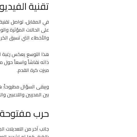
تقنية الفيدي
على الحالات المؤثرة والوا
والأخطاء التي تسبق الكرات
هذا التوسع يعكس رغبة ال
ذاته نقاشاً واسعاً حول م
ميزت كرة القدم.
ويبقى السؤال مطروحاً: هل
بين المدربين واللاعبين وال
حرب مفتوحة 
جانب آخر من التعديلات ال
بالكرة، كما تم تشديد العقو