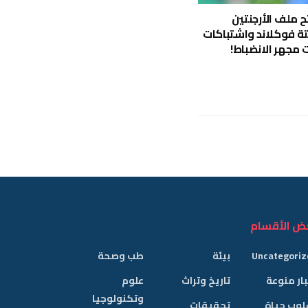
 ملف الأرجنتين
تة فوكلاند واشتباكات
 مجهر الانضباط!
ض الأقسام
Uncategoriz
بيئة
طب وصحة
ار منوعة
تاريخ وتراث
علوم
وتكنولوجيا
لوب حياة
تحقيقات