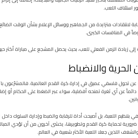
ر استئناف اللعب.
بة لانتقادات متزايدة من الجماهير ووسائل الإعلام بشأن الوقت الضائع
صاً في المنافسات الكبرى.
ى زيادة الزمن الفعلي للعب، بحيث يحصل المشجع على مباراة أكثر حيوي
 الحرية والانضباط
عن تحول فلسفي عميق في إدارة كرة القدم العالمية. فالمشرّعون با
دائماً عن أي ثغرة تمنحه أفضلية، سواء عبر الضغط على الحكام أو إضا
نين.
في بتنظيم اللعبة، بل أصبحت أداة للرقابة والضبط وإدارة السلوك داخل ا
ضرورية لحماية كرة القدم وتطويرها، يخشى آخرون من أن تؤدي المبالغ
شغف اللذين جعلا اللعبة الأكثر شعبية في العالم.