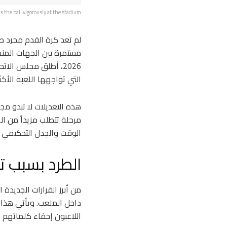
ks the ball vigorously at the stadium
لم تعد كرة القدم مجرد ص
مستمرة بين الجهات المنظ
التي تواجهها اللعبة الأكث
هذه التعديلات لا تبدو مج
مرحلة تتطلب مزيداً من ا
الوقت والجدل التحكيمي ا
الطرد بسبب تغ
من أبرز القرارات الجديدة
داخل الملعب. ويأتي هذا ا
اللاعبون إخفاء كلماتهم ع