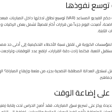
و توسع نفوذها
في المقابل، تواصل تقنية حكم الفيديو المساعد (VAR) توسيع نطاق تدخلها داخل
ضحة، أصبحت اليوم جزءاً من قرارات أكثر تفصيلاً تشمل بعض الركنيات وال
 الثابتة.
مؤسسات الكروية في تقليل نسبة الأخطاء التحكيمية إلى أدنى حد ممكن،
ستقبل اللعبة. فكلما زادت دقة القرارات، ارتفع عدد التوقفات وتراجعت 
 تستحق العدالة المطلقة التضحية بجزء من متعة وإيقاع المباراة؟ الإ
جماهير.
على إضاعة الوقت
جديدة يركز على تسريع نسق المباريات. فقد أصبح الحراس تحت رقابة زمنية
بات المتعلقة بتأخير تنفيذ الرميات الجانبية والتبديلات، إضافة إلى إلزام 