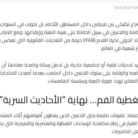
Soccer player kic
راع تكتيكي بين فريقين داخل المستطيل الأخضر، بل تحولت في السنوات 
مة واللاعبين في سبيل الحفاظ على هيبة اللعبة وإيقاعها. ومع اقتراب 
2026، أطلق مجلس الاتحاد الدولي لكرة القدم (IFAB) حزمة من التعديلات القان
ر شعبية في العالم.
رد تحديثات تقنية أو تحكيمية عادية، بل تحمل رسالة واضحة مفادها أن
لضبط والرقابة على سلوك اللاعبين داخل الملعب، بعدما أصبحت الاحتجاج
لمتكرر تهدد صورة اللعبة وسلاسة المنافسات.
طية الفم… نهاية “الأحاديث السرية”
 اعتماد عقوبات صارمة بحق اللاعبين الذين يغطون أفواههم أثناء المشاد
لقرار في إطار مكافحة الإساءات اللفظية والعنصرية والتمييزية التي يص
ن الكاميرات.