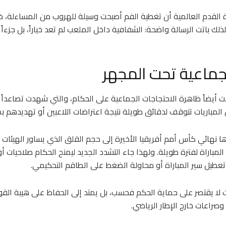
لقدم العالمية أن تغطية الفم أصبحت وسيلة للهروب من المساءلة، خص
لذلك باتت الرسالة واضحة: الشفافية داخل الملعب لم تعد خياراً، بل جزءاً
لجماعية تحت المجهر
ت أيضاً ظاهرة الاحتجاجات الجماعية على الحكام، والتي شهدت تصاعداً 
لمباريات تتوقف لدقائق طويلة نتيجة اعتراضات اللاعبين أو تهديدهم بم
ا نهائي كأس أمم أفريقيا الأخيرة إلى حجم القلق الذي يساور الهيئات 
 المباراة لفترة طويلة. ولهذا جاء التشدد الجديد ليمنح الحكام صلاحيات
عطيل سير المباراة أو محاولة الضغط على الطاقم التحكيمي.
لا يقتصر على حماية الحكم فحسب، بل يمتد إلى الحفاظ على هيبة القو
وصراعات خارج الإطار الرياضي.