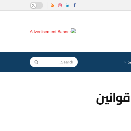
د
قوانين