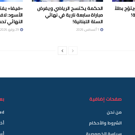
وّج بطلاً
الحكمة يكتسح الرياضي ويفرض
«فيفا» يفتح
!
مباراة سابعة نارية في نهائي
الأسود: لاف
السلة اللبنانية!
النهائي تحت
1 أغسطس، 2026
29 يوليو، 2026
صفحات إضافية
بع
من نحن
ed
الشروط والأحكام
أخب
سياسة الخصوصية
أس