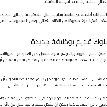
ذائي باستمرار لتأثيرات السياحة المكثفة.
 للحيوانات أطعمة غير مناسبة بيولوجيًا، مثل الشوكولاتة ورقائق البطاط
 الأغذية جزءًا ملحوظًا من النظام الغذائي لبعض المجموعات، الأمر ا
سلوك قديم بوظيفة جديدة
ن علميًا باسم “الجيوفاجيا”، وهو سلوك مسجل لدى العديد من الحيوانا
لتاريخ. وتفسر هذه الممارسة عادة بالحاجة إلى تعويض نقص المعادن أ
ديدة تشير إلى تفسير مختلف لدى قرود جبل طارق. فقد لاحظ الباحثون أن ت
ة البشرية فائقة المعالجة والغنية بالدهون والسكريات والأملاح.
 تعمل كوسيلة طبيعية لحماية الجهاز الهضمي، إذ تحتوي على معادن وبك
كروبي داخل الأمعاء، كما يمكن أن تشكل طبقة واقية تقلل من تأثير بع