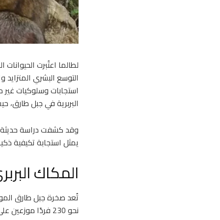
لطالما اعتُبرت الحيوانات 
التوسع البشري المتزايد وا
استجابات وسلوكيات غير مأ
البربرية في جبل طارق، حيث
وقد كشفت دراسة حديثة أج
يمثل استجابة تكيفية ذكية 
المكاك البربر
تُعد صخرة جبل طارق المو
نحو 230 فردًا مو