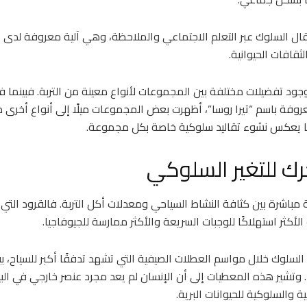
تقال السلوك عبر التعلم الاجتماعي والملاحظة، وهي آلية معروفة لدى ا
ثقافات الحيوانية.
د تفضيلات مختلفة بين المجموعات لأنواع معينة من التربة. فبينما
لمعروفة باسم “تيرا روسا”، أظهرت بعض المجموعات ميلًا إلى أنواع أخرى 
ا يعكس نشوء تقاليد سلوكية خاصة بكل مجموعة.
ك للتغير السلوكي
ة مباشرة بين كثافة النشاط السياحي ومعدلات أكل التربة. فالقرود الت
نت الأكثر استهلاكًا للوجبات السريعة والأكثر ممارسة للجيوفاجيا.
لسلوك خلال مواسم العطلات الصيفية التي تشهد تدفقًا أكبر للسياح، 
تشير هذه المعطيات إلى أن الإنسان لم يعد مجرد عنصر خارجي في البيئة،
 والسلوكية للحيوانات البرية.