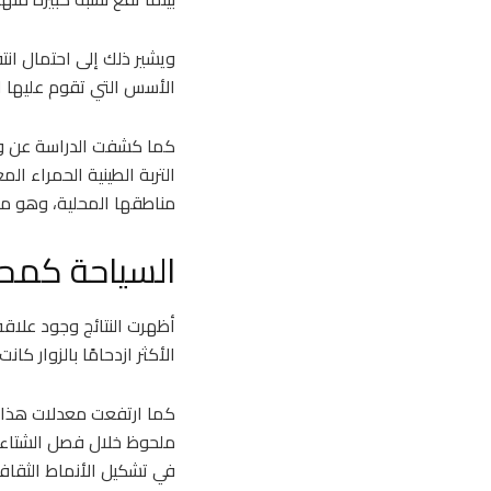
ويشير ذلك إلى احتمال ان
الأسس التي تقوم عليها ال
كما كشفت الدراسة عن وجو
التربة الطينية الحمراء ا
مناطقها المحلية، وهو م
السياحة كمحر
أظهرت النتائج وجود علاق
الأكثر ازدحامًا بالزوار كا
كما ارتفعت معدلات هذا ا
ملحوظ خلال فصل الشتاء. و
في تشكيل الأنماط الثقافية