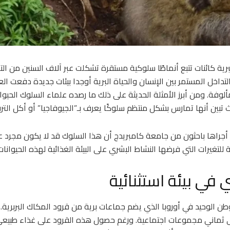
البرية كائنات تتبع أنماطًا سلوكية مستقرة تشكلت عبر آلاف السنين من الت
لتداخل المستمر بين الإنسان والحياة البرية أوجدا بيئات جديدة دفعت الع
لوفة. ومن أبرز الأمثلة الحديثة على ذلك ما رصده علماء السلوك الحيو
 تبين أنها تمارس بشكل منتظم سلوكًا يعرف بـ”الجيوفاجيا” أو أكل الترب
راها باحثون من جامعة كامبريدج أن هذا السلوك قد لا يكون مجرد عا
للتغيرات التي فرضها النشاط البشري على البيئة الغذائية لهذه الحيوانات
ي في بيئة استثنائية
طن الوحيد في أوروبا الذي يضم جماعات برية من قرود المكاك البربري
زعين على ثماني مجموعات اجتماعية. ورغم حصول هذه القرود على غذاء طبي