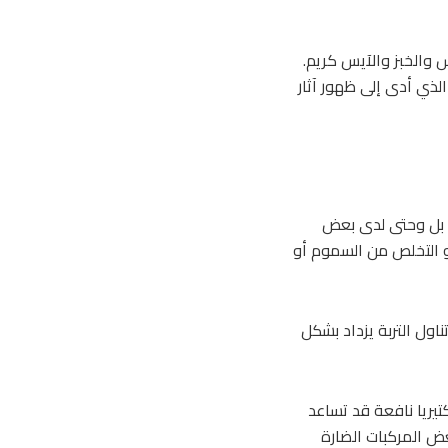
س والخبز والآيس كريم.
لذي أدى إلى ظهور آثار
ت، بل وحتى لدى بعض
و التخلص من السموم أو
ناول التربة يزداد بشكل
تيريا نافعة قد تساعد
ض المركبات الضارة