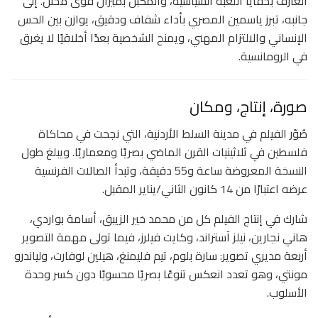
العارف بخفايا اللعبة السياسية، والمكبّل بميزان قوى مختلّ. إلى
جانبه، تبرز ياسمين المصري بأداء شفاف ودقيق، يوازن بين الحس
الإنساني والالتزام المهني، ويمنح الشخصية بعدًا أخلاقيًا لا يغرق
في الرومانسية.
صورة، إنتاج، ومكان
صُوّر الفيلم في مدينة السلط الأردنية، التي نجحت في محاكاة
فلسطين في ثلاثينيات القرن الماضي بصريًا ومعماريًا. ويبلغ طول
النسخة المعروضة ساعة و55 دقيقة، وتبدأ الصالات الفرنسية
عرضه اعتبارًا من 14 كانون الثاني/يناير المقبل.
شارك في إنتاج الفيلم كل من محمد خير الزيبق، أسامة بواردي،
هاني نجارين، نيلز آستراند، وكايت فيلرز، فيما تولى مهمة التصوير
أربعة مديري تصوير: سارة بلوم، تيم فليمنغ، هيلين لوفارت، ولياندرو
مونتي، وهو تعدد انعكس تنوعًا بصريًا محسوبًا دون كسر وحدة
الأسلوب.