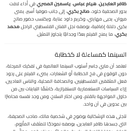
ظافر العابدين
،
هيام عباس
،
ياسمين المصري
في أداء لافت
بدور الصحفية خلود،
صالح بكري
، إلى جانب صوفيا أسير، يمنى
مروان، يحيى مهايني، وكريم داود عناية. ويكتسب حضور صالح
بكري دلالة إضافية، بوصفه نجل الفنان الفلسطيني الراحل
محمد
بكري
، ما يمنح الفيلم بعدًا وجدانيًا يتجاوز التمثيل.
السينما كمساءلة لا كخطابة
تعتمد آن ماري جاسر أسلوب السينما العالمية في تفكيك المرحلة،
دون الوقوع في فخ الخطابة أو الشعارات. يضيء الفيلم على ردود
فعل المثقفين الفلسطينيين، والصحافة المحلية، والناس العاديين،
إزاء السياسات الاستعمارية الاستفزازية، كاشفًا التباينات بين من
حاول المواجهة بالقلم، ومن اختار السلاح، ومن وجد نفسه محاصرًا
بين عدوين في آن واحد.
تتجلى هذه الإشكالية بوضوح في شخصية مالك، صاحب الصحيفة،
التي جسدها ظافر العابدين، بوصفه نموذجًا للمثقف المأزوم،