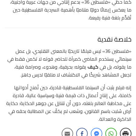
كما حظي «فلسطين 36» بدعم إنتاجي من جهات عربية وأجنبية،
ما يعكس إيمانًا دوليًا متناميًا بأهمية السردية الفلسطينية حين
تُقدَّم بلغة فنية رفيعة.
خلاصة نقدية
«فلسطين 36» ليس فيلمًا تاريخيًا بالمعنى التقليدي، بل عمل
سينمائي يستخدم الماضي كمرآة للحاضر. قوته لا تكمن فقط في
ما يقوله، بل في
كيف
يقوله: بحرفية، وهدوء، وصرامة فنية،
تجعل المشاهد شريكًا في الاكتشاف لا متلقيًا لدرس جاهز.
إنه فيلم يثبت أن السينما الفلسطينية قادرة، حين تُمنح أدواتها
كاملة، على إنتاج أعمال ذات قيمة فنية وسياسية عالية، قادرة
على مخاطبة العالم بلغته، دون أن تتنازل عن جوهر الحكاية: حكاية
أرض سُلبت باسم القانون، وشعب لم يكفّ عن المطالبة بحقه في
الذاكرة والعدالة.