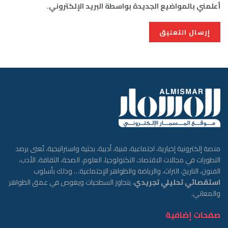
أعلمني بالمواضيع الجديدة بواسطة البريد الإلكتروني.
منصة إلكترونية إخبارية، اجتماعية، فنية، أدبية، بحثية واستراتيجية، تُعنى برصد
التطورات في مجالات الاقتصاد، التكنولوجيا، العلوم، الصحة، الثقافة، الأدب،
الفنون، التاريخ، التراث، والرياضة والظواهر الإجتماعية… وذلك بأسلوب
استقصائي تحليلي تجريدي
، يتجاوز السطحيات ويغوص في عمق الظواهر
والمعاني.
صفحات إضافية