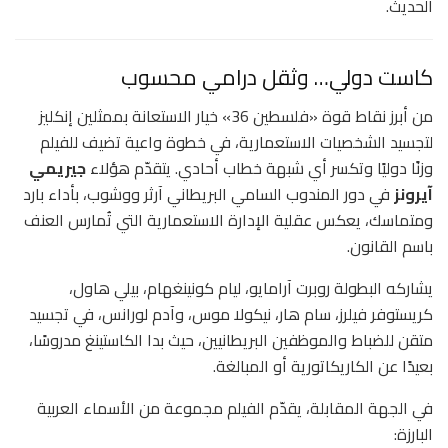
الحديث.
كاست دولي… وثقل درامي محسوب
من أبرز نقاط قوة «فلسطين 36» خيار الاستعانة بممثلين إنكليز
لتجسيد الشخصيات الاستعمارية، في خطوة واعية تضيف للفيلم
وزنًا دوليًا وتكسر أي شبهة خطاب أحادي. يتقدّم هؤلاء
جيريمي
آيرونز
في دور المندوب السامي البريطاني آرثر ووشوب، بأداء بارد
ومتماسك، يعكس عقلية الإدارة الاستعمارية التي تُمارس العنف
باسم القانون.
يشاركه البطولة روبرت آرامايو، ليام كونينغهام، بيلي هاول،
كريستوفر فيلرز، سام هار، نيكولا موس، وآدم لورانس، في تجسيد
متقن للضباط والموظفين البريطانيين، حيث بدا الكاستينغ مدروسًا،
بعيدًا عن الكاريكاتورية أو المبالغة.
في الجهة المقابلة، يقدّم الفيلم مجموعة من الأسماء العربية
البارزة: