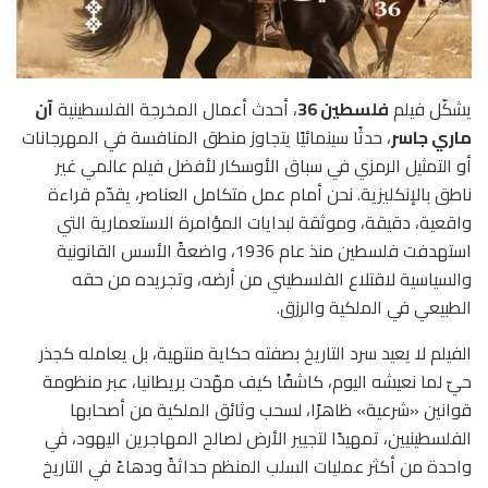
يشكّل فيلم
فلسطين 36
، أحدث أعمال المخرجة الفلسطينية
آن
ماري جاسر
، حدثًا سينمائيًا يتجاوز منطق المنافسة في المهرجانات
أو التمثيل الرمزي في سباق الأوسكار لأفضل فيلم عالمي غير
ناطق بالإنكليزية. نحن أمام عمل متكامل العناصر، يقدّم قراءة
واقعية، دقيقة، وموثقة لبدايات المؤامرة الاستعمارية التي
استهدفت فلسطين منذ عام 1936، واضعةً الأسس القانونية
والسياسية لاقتلاع الفلسطيني من أرضه، وتجريده من حقه
الطبيعي في الملكية والرزق.
الفيلم لا يعيد سرد التاريخ بصفته حكاية منتهية، بل يعامله كجذر
حيّ لما نعيشه اليوم، كاشفًا كيف مهّدت بريطانيا، عبر منظومة
قوانين «شرعية» ظاهرًا، لسحب وثائق الملكية من أصحابها
الفلسطينيين، تمهيدًا لتجيير الأرض لصالح المهاجرين اليهود، في
واحدة من أكثر عمليات السلب المنظم حداثةً ودهاءً في التاريخ