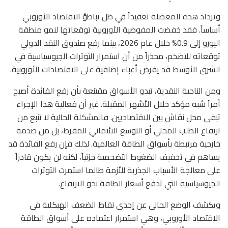
وتزداد هذه المعضلة تعقيداً في ظل تباطؤ الاقتصاد الأوروبي
أساساً. فقد خفضت المفوضية الأوروبية توقعاتها لنمو منطقة
اليورو إلى 0.9% خلال عام 2026، بينما رفع صندوق النقد الدولي
توقعاته للتضخم، محذراً من أن استمرار التوترات الجيوسياسية في
الشرق الأوسط قد يفرض أعباء إضافية على الاقتصادات الأوروبية.
ومن الناحية النقدية، تبدو الأسواق مقتنعة بأن رفع الفائدة أصبح
أمراً شبه مؤكد خلال الأشهر المقبلة. غير أن فعالية هذا الإجراء
تبقى محل نقاش بين الاقتصاديين. فالمشكلة الحالية لا تنبع من
ارتفاع الطلب المحلي أو التوسع الائتماني المفرط، بل من صدمة
خارجية مرتبطة بأسواق الطاقة العالمية. لذلك فإن رفع الفائدة قد
يساهم في تخفيف الضغوط التضخمية جزئياً، لكنه لن يكون قادراً
على معالجة الأسباب الجذرية للأزمة طالما استمرت التوترات
الجيوسياسية التي تدفع أسعار الطاقة نحو الارتفاع.
ويكشف الوضع الحالي عن إحدى نقاط الضعف الهيكلية في
الاقتصاد الأوروبي، وهي استمرار اعتماده على أسواق الطاقة