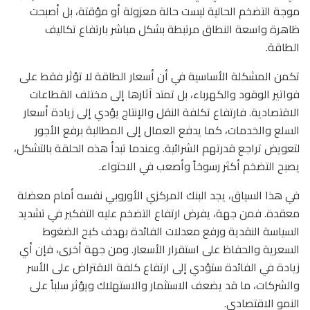
موجة التضخم الحالية ليست حالة معزولة أو مؤقتة، بل أصبحت
ظاهرة واسعة النطاق مرتبطة بشكل مباشر بارتفاع تكاليف
الطاقة.
تكمن المشكلة الأساسية في أن أسعار الطاقة لا تؤثر فقط على
فواتير الوقود والكهرباء، بل تمتد آثارها إلى مختلف القطاعات
الاقتصادية. فارتفاع تكلفة النقل والإنتاج يؤدي إلى زيادة أسعار
السلع والخدمات، كما يدفع العمال إلى المطالبة برفع الأجور
لتعويض تراجع قدرتهم الشرائية. وعندما تبدأ هذه الحلقة بالتشكل،
يصبح التضخم أكثر رسوخاً وأصعب في الاحتواء.
في هذا السياق، يجد البنك المركزي الأوروبي نفسه أمام معضلة
معقدة. فمن جهة، يفرض ارتفاع التضخم عليه التفكير في تشديد
السياسة النقدية ورفع معدلات الفائدة بهدف كبح الضغوط
السعرية والحفاظ على استقرار الأسعار. ومن جهة أخرى، فإن أي
زيادة في الفائدة ستؤدي إلى ارتفاع كلفة الاقتراض على الأسر
والشركات، ما قد يضعف الاستثمار والاستهلاك ويؤثر سلباً على
النمو الاقتصادي.