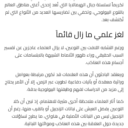
تكريماً لسلسلة جبال الهيمالايا التي تُعد إحدى أغنى مناطق العالم
بالتنوع البيولوجي، وتخفي بين تضاريسها العديد من الأنواع التي لم
تُكتشف بعد.
لغز علمي ما زال قائماً
ورغم التشابه اللافت بين النوعين، لا يزال العلماء عاجزين عن تفسير
السبب الحقيقي وراء ظهور الأنماط الشبيهة بالابتسامات على
أجسام هذه العناكب.
ويعتقد الباحثون أن هذه العلامات قد تكون مرتبطة بعوامل
وراثية معقدة أو بآليات دفاعية تطورت عبر الزمن، إلا أن الأمر يحتاج
إلى مزيد من الدراسات لفهم وظيفتها البيولوجية بدقة.
كما أثار العلماء ملاحظة أخرى مثيرة للاهتمام، إذ تبين أن كلا
النوعين يفضل العيش على نباتات الزنجبيل أو بالقرب منها، رغم أن
الزنجبيل ليس من النباتات الأصلية في هاواي، ما يطرح تساؤلات
جديدة حول العلاقة بين هذه العناكب وموائلها النباتية.