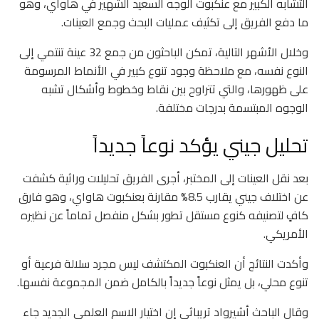
التشابه الكبير مع عنكبوت الوجه السعيد الشهير في هاواي، وهو
ما دفع الفريق إلى تكثيف عمليات البحث وجمع العينات.
وخلال الأشهر التالية، تمكن الباحثون من جمع 32 عينة تنتمي إلى
النوع نفسه، مع ملاحظة وجود تنوع كبير في الأنماط المرسومة
على ظهورها، والتي تتراوح بين نقاط وخطوط وأشكال تشبه
الوجوه المبتسمة بدرجات مختلفة.
تحليل جيني يؤكد نوعاً جديداً
بعد نقل العينات إلى المختبر، أجرى الفريق تحليلات وراثية كشفت
عن اختلاف جيني يقارب 8.5% مقارنة بعنكبوت هاواي، وهو فارق
كافٍ لتصنيفه كنوع مستقل تطور بشكل منفصل تماماً عن نظيره
الأمريكي.
وأكدت النتائج أن العنكبوت المكتشف ليس مجرد سلالة فرعية أو
تنوع محلي، بل يمثل نوعاً جديداً بالكامل ضمن المجموعة نفسها.
وقال الباحث أشيرواد تريباثي إن اختيار الاسم العلمي الجديد جاء