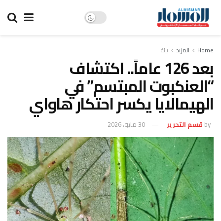
Home
المزيد
بيئة
بعد 126 عاماً.. اكتشاف
“العنكبوت المبتسم” في
الهيمالايا يكسر احتكار هاواي
by
قسم التحرير
30 مايو، 2026