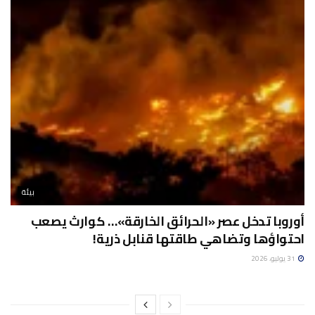
بيئة
أوروبا تدخل عصر «الحرائق الخارقة»… كوارث يصعب
احتواؤها وتضاهي طاقتها قنابل ذرية!
31 يوليو، 2026