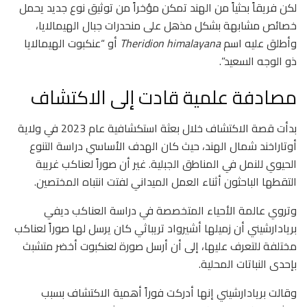
لكن فريقاً بحثياً من الهند تمكن مؤخراً من توثيق نوع جديد يحمل
خصائص مشابهة بشكل مذهل على منحدرات جبال الهيمالايا،
وأطلق عليه اسم
Theridion himalayana
أو “عنكبوت الهيمالايا
ذو الوجه السعيد”.
مصادفة علمية قادت إلى الاكتشاف
بدأت قصة الاكتشاف خلال بعثة استكشافية عام 2023 في ولاية
أوتاراخند شمال الهند، حيث كان الهدف الأساسي دراسة التنوع
الحيوي للنمل في المناطق الجبلية. غير أن صوراً لعناكب غريبة
التقطها الباحثون أثناء العمل الميداني لفتت انتباه المختصين.
وتروي عالمة الأحياء المتخصصة في دراسة العناكب ديفي
بريادارشيني أن زميلها أشيرواد تريباثي كان يرسل لها صوراً لعناكب
مختلفة للتعرف عليها، إلى أن أرسل صورة لعنكبوت أخضر متشبث
بإحدى النباتات المحلية.
وقالت بريادارشيني إنها أدركت فوراً أهمية الاكتشاف بسبب