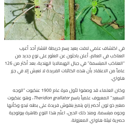
في اكتشاف علمي لافت يعيد رسم خريطة انتشار أحد أغرب
العناكب في العالم، أعلن باحثون عن العثور على نوع جديد من
“العناكب المبتسمة” في جبال الهيمالايا الهندية، بعد أكثر من 126
عاماً من الاعتقاد بأن هذه الكائنات الفريدة لا تعيش إلا في جزر
هاواي.
وكان العلماء قد وصفوا لأول مرة عام 1900 عنكبوت “الوجه
السعيد” المعروف علمياً باسم
Theridion grallator
، وهو عنكبوت
صغير ذو لون أخضر زاهٍ يتميز بنقوش فريدة على بطنه تبدو وكأنها
وجوه مبتسمة. ومنذ ذلك الحين، اعتُبر هذا النوع ظاهرة بيولوجية
حصرية لبيئة هاواي المعزولة.